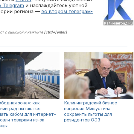
в Telegram
и наслаждайтесь уютной
тории региона —
во втором телеграм-
Калининград.Ru
ст с ошибкой и нажмите
[ctrl]+[enter]
бодная зона»: как
Калининградский бизнес
ининград пытаются
попросил Мишустина
ать хабом для интернет-
сохранить льготы для
овли товарами из-за
резидентов ОЭЗ
ницы