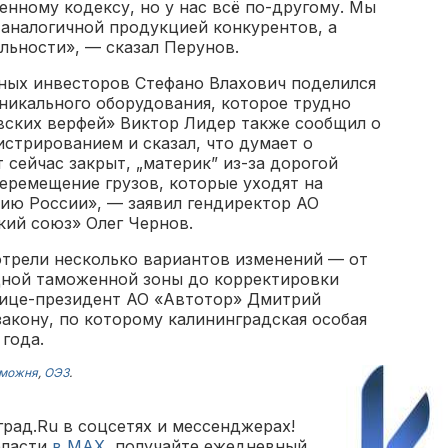
нному кодексу, но у нас всё по-другому. Мы
 аналогичной продукцией конкурентов, а
ельности», — сказал Перунов.
ных инвесторов Стефано Влахович поделился
никального оборудования, которое трудно
вских верфей» Виктор Лидер также сообщил о
стрированием и сказал, что думает о
 сейчас закрыт, „материк” из-за дорогой
перемещение грузов, которые уходят на
ию России», — заявил гендиректор АО
ий союз» Олег Чернов.
отрели несколько вариантов изменений — от
дной таможенной зоны до корректировки
Вице-президент АО «Автотор» Дмитрий
акону, по которому калининградская особая
 года.
можня
,
ОЭЗ
.
рад.Ru в соцсетях и мессенджерах!
бласти
в MAX
, получайте ежедневный