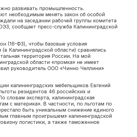
ожно развивать промышленность.
ают необходимым менять закон об особой
уждали на заседании рабочей группы комитета
 ОЭЗ, сообщает пресс-служба Калининградской
он (16-ФЗ), чтобы базовые условия
 (в Калининградской области) сравнялись
стальная территория России. На мой
нинградской области «промка» не имеет
явил руководитель ООО «Чинно Челлини»
ции калининградских мебельщиков Евгений
льготы резидентов 46 российских и
По словам эксперта, калининградская
ам с материка». В частности, по льготам по
перестало быть уникальным снижение единого
амым главным проигрышем» калининградской
овизну логистики, а также таможенное