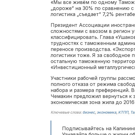
«Мы все живём по одному Таможе
„дороже” на 30% по сравнению с
логистика „съедает” 7,2% рентаб
Президент Ассоциации иностран
сложностями с ввозом в регион у
классифицировать. Глава «Ушако
трудностях с таможенным админи
переносе производства. «Экспорт
логистики тоже. Я за свободное 
остальную таможенную территор
«Инвестиционный металлургическ
Участники рабочей группы рассм
полного отказа от режима свобо
набора и размера преференций. 
Чемакин предложил вернуться к з
экономическая зона жила до 2016
Ключевые слова:
бизнес
,
экономика
,
КТПП
,
Та
Подписывайтесь на Калининг
Узнавайте больше о жизни о