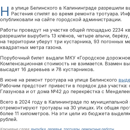
Н
а улице Белинского в Калининграде разрешили вы
Растения спилят во время ремонта тротуара. И
опубликовали на сайте городской администрации.
Работы проведут на участке общей площадью 2234 к
разрешили вырубить 13 клёнов, четыре алычи, берёзу, 
на территории уберут три кустарника, 93 погонных м
квадратных метра газона.
Порубочный билет выдали МКУ «Городское дорожное 
Компенсационная стоимость не взимается. Взамен в
высадят 16 деревьев и 78 кустарников.
В июне на ремонт тротуара на улице Белинского
выде
Рабочим предстоит привести в порядок два участка:
Глазунова и от дома №42 до перекрёстка с Менделее
Всего в 2024 году в Калининграде по муниципальной
отремонтируют тротуары на 30 улицах. Их общая про
более 11 километров. На эти цели из бюджета выдел
рублей.
Ключевые слова:
вырубка
,
деревья
,
тротуары
,
ремонтные работы
.