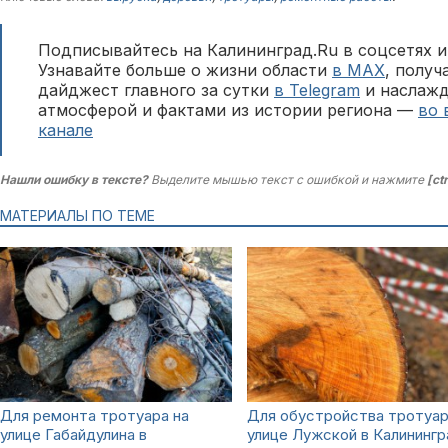
Подписывайтесь на Калининград.Ru в соцсетях и
Узнавайте больше о жизни области
в MAX
, полу
дайджест главного за сутки
в Telegram
и наслажд
атмосферой и фактами из истории региона —
во 
канале
Нашли ошибку в тексте?
Выделите мышью текст с ошибкой и нажмите
[ct
МАТЕРИАЛЫ ПО ТЕМЕ
Для ремонта тротуара на
Для обустройства тротуар
улице Габайдулина в
улице Лужской в Калининг