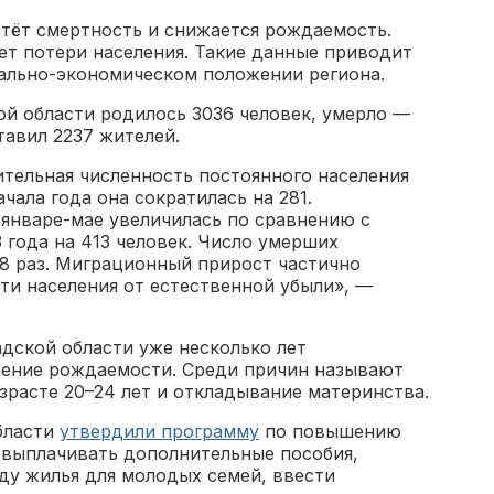
тёт смертность и снижается рождаемость.
ет потери населения. Такие данные приводит
иально-экономическом положении региона.
ой области родилось 3036 человек, умерло —
тавил 2237 жителей.
ительная численность постоянного населения
ачала года она сократилась на 281.
 январе-мае увеличилась по сравнению с
года на 413 человек. Число умерших
,8 раз. Миграционный прирост частично
ти населения от естественной убыли», —
дской области уже несколько лет
жение рождаемости. Среди причин называют
зрасте 20–24 лет и откладывание материнства.
бласти
утвердили программу
по повышению
 выплачивать дополнительные пособия,
ду жилья для молодых семей, ввести