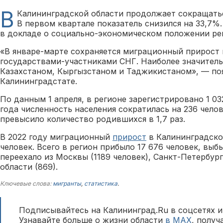
В
Калининградской области продолжает сокращать
В первом квартале показатель снизился на 33,7%
в докладе о социально-экономическом положении ре
«В январе-марте сохраняется миграционный прирост 
государствами-участниками СНГ. Наиболее значитель
Казахстаном, Кыргызстаном и Таджикистаном», — по
Калининградстате.
По данным 1 апреля, в регионе зарегистрировано 1 03
года численность населения сократилась на 236 чело
превысило количество родившихся в 1,7 раз.
В 2022 году миграционный
прирост
в Калининградско
человек. Всего в регион прибыло 17 676 человек, выб
переехало из Москвы (1189 человек), Санкт-Петербург
области (869).
Ключевые слова:
мигранты
,
статистика
.
Подписывайтесь на Калининград.Ru в соцсетях и
Узнавайте больше о жизни области
в MAX
, полу