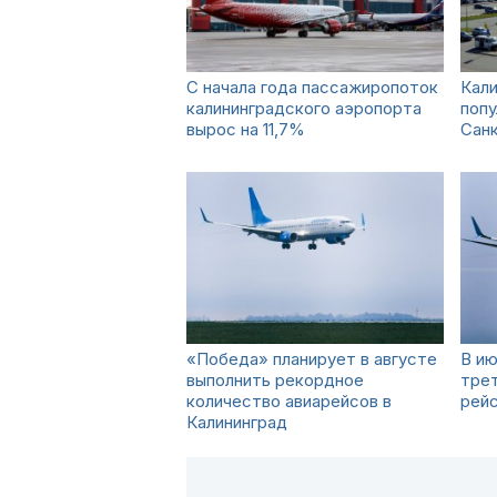
С начала года пассажиропоток
Кали
калининградского аэропорта
попу
вырос на 11,7%
Сан
«Победа» планирует в августе
В ию
выполнить рекордное
трет
количество авиарейсов в
рей
Калининград