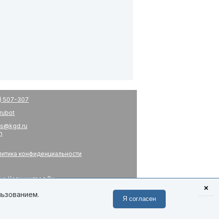
) 507-307
drubot
s@kgd.ru
m
итика конфиденциальности
на Калининград.Ru
я
×
 связь
льзованием.
Я согласен