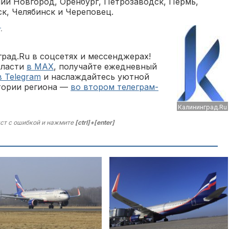
ий Новгород, Оренбург, Петрозаводск, Пермь,
ск, Челябинск и Череповец.
т
.
рад.Ru в соцсетях и мессенджерах!
бласти
в MAX
, получайте ежедневный
в Telegram
и наслаждайтесь уютной
тории региона —
во втором телеграм-
Калининград.Ru
ст с ошибкой и нажмите
[ctrl]+[enter]