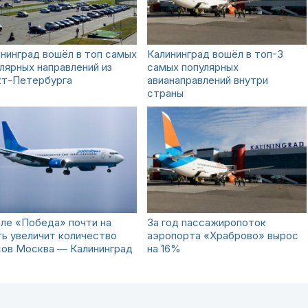
нинград вошёл в топ самых
Калининград вошёл в топ-3
лярных направлений из
самых популярных
кт-Петербурга
авианаправлений внутри
страны
ле «Победа» почти на
За год пассажиропоток
ь увеличит количество
аэропорта «Храброво» вырос
сов Москва — Калининград
на 16%