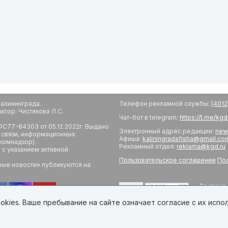
алининграда.
Телефон рекламной службы:
(4012
тор: Чистякова Л.С.
Чат-бот в telegram:
https://t.me/kg
С77-84303 от 05.12.2022г. Выдано
Электронный адрес редакции:
new
 связи, информационных
Афиша:
kaliningradafisha@gmail.co
комнадзор).
Рекламный отдел:
reklama@kgd.ru
с указанием активной
Пользовательское соглашение
Пол
вые новости» публикуются на
Реклама 
18+
Редакци
Обратная
kies. Ваше пребывание на сайте означает согласие с их испо
Developed by Калининград.Ru