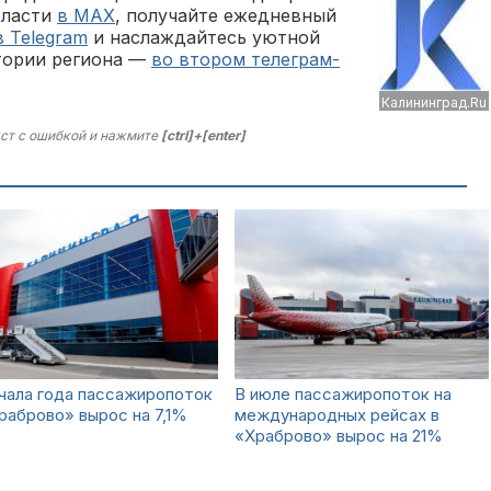
бласти
в MAX
, получайте ежедневный
в Telegram
и наслаждайтесь уютной
тории региона —
во втором телеграм-
Калининград.Ru
ст с ошибкой и нажмите
[ctrl]+[enter]
чала года пассажиропоток
В июле пассажиропоток на
раброво» вырос на 7,1%
международных рейсах в
«Храброво» вырос на 21%