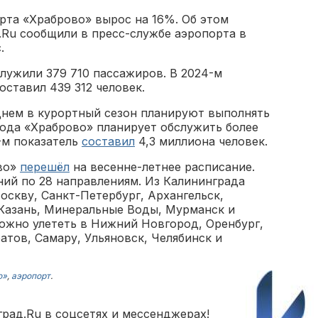
рта «Храброво» вырос на 16%. Об этом
Ru сообщили в пресс-службе аэропорта в
.
служили 379 710 пассажиров. В 2024-м
оставил 439 312 человек.
еднем в курортный сезон планируют выполнять
 года «Храброво» планирует обслужить более
м показатель ‎
составил
4,3 миллиона человек.
во»
перешёл
на весенне-летнее расписание.
ий по 28 направлениям. Из Калининграда
скву, Санкт-Петербург, Архангельск,
 Казань, Минеральные Воды, Мурманск и
можно улететь в Нижний Новгород, Оренбург,
атов, Самару, Ульяновск, Челябинск и
о»
,
аэропорт
.
рад.Ru в соцсетях и мессенджерах!