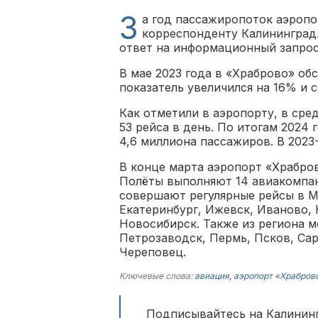
З
а год пассажиропоток аэропо
корреспонденту Калининград.
ответ на информационный запрос
В мае 2023 года в «Храброво» об
показатель увеличился на 16% и с
Как отметили в аэропорту, в ср
53 рейса в день. По итогам 2024
4,6 миллиона пассажиров. В 2023-
В конце марта аэропорт «Храбро
Полёты выполняют 14 авиакомпан
совершают регулярные рейсы в Мо
Екатеринбург, Ижевск, Иваново,
Новосибирск. Также из региона 
Петрозаводск, Пермь, Псков, Сар
Череповец.
Ключевые слова:
авиация
,
аэропорт «Храбров
Подписывайтесь на Калининг