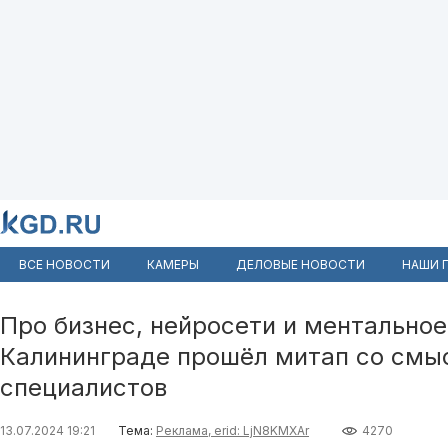
ВСЕ НОВОСТИ
КАМЕРЫ
ДЕЛОВЫЕ НОВОСТИ
НАШИ 
Про бизнес, нейросети и ментальное
Калининграде прошёл митап со смыс
специалистов
13.07.2024 19:21
Тема:
Реклама, erid: LjN8KMXAr
4270