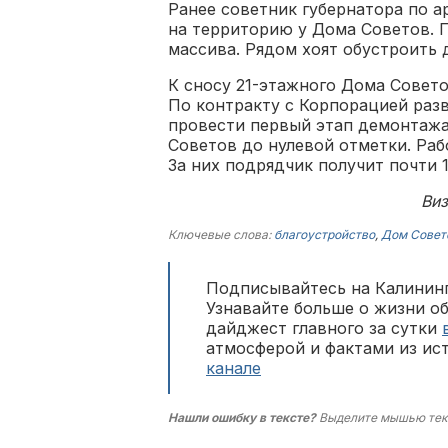
Ранее советник губернатора по а
на территорию у Дома Советов. П
массива. Рядом хоят обустроить 
К сносу 21-этажного Дома Совет
По контракту с Корпорацией раз
провести первый этап демонтажа
Советов до нулевой отметки. Ра
За них подрядчик получит почти 
Виз
Ключевые слова:
благоустройство
,
Дом Совет
Подписывайтесь на Калининг
Узнавайте больше о жизни о
дайджест главного за сутки
атмосферой и фактами из ис
канале
Нашли ошибку в тексте?
Выделите мышью тек