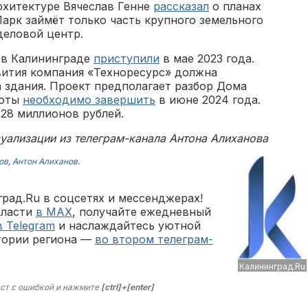
рхитектуре Вячеслав Генне
рассказал
о планах
арк займёт только часть крупного земельного
деловой центр.
ов Калининграде
приступили
в мае 2023 года.
вития компания «Техноресурс» должна
 здания. Проект предполагает разбор Дома
боты
необходимо завершить
в июне 2024 года.
128 миллионов рублей.
уализации из телеграм-канала Антона Алиханова
ов
,
Антон Алиханов
.
рад.Ru в соцсетях и мессенджерах!
бласти
в MAX
, получайте ежедневный
в Telegram
и наслаждайтесь уютной
тории региона —
во втором телеграм-
Калининград.Ru
ст с ошибкой и нажмите
[ctrl]+[enter]