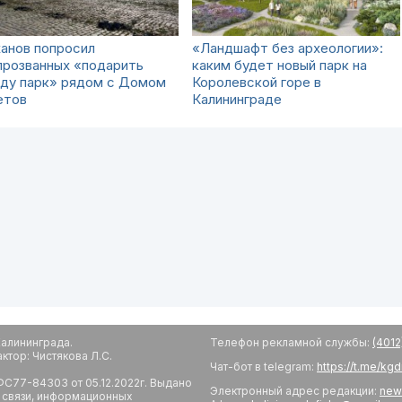
анов попросил
«Ландшафт без археологии»:
прозванных «подарить
каким будет новый парк на
оду парк» рядом с Домом
Королевской горе в
етов
Калининграде
алининграда.
Телефон рекламной службы:
(4012
тор: Чистякова Л.С.
Чат-бот в telegram:
https://t.me/kg
С77-84303 от 05.12.2022г. Выдано
Электронный адрес редакции:
new
 связи, информационных