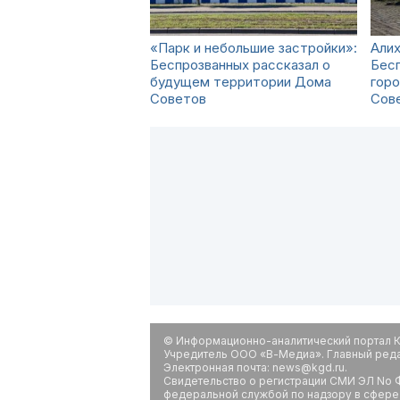
«Парк и небольшие застройки»:
Алих
Беспрозванных рассказал о
Бес
будущем территории Дома
гор
Советов
Сов
© Информационно-аналитический портал К
Учредитель ООО «В-Медиа». Главный редак
Электронная почта: news@kgd.ru.
Свидетельство о регистрации СМИ ЭЛ No Ф
федеральной службой по надзору в сфере