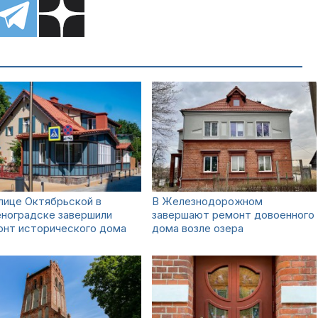
лице Октябрьской в
В Железнодорожном
еноградске завершили
завершают ремонт довоенного
онт исторического дома
дома возле озера