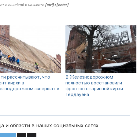
ст с ошибкой и нажмите
[ctrl]+[enter]
ти рассчитывают, что
В Железнодорожном
нт кирхи в
полностью восстановили
езнодорожном завершат к
фронтон старинной кирхи
у
Гердауэна
а и области в наших социальных сетях