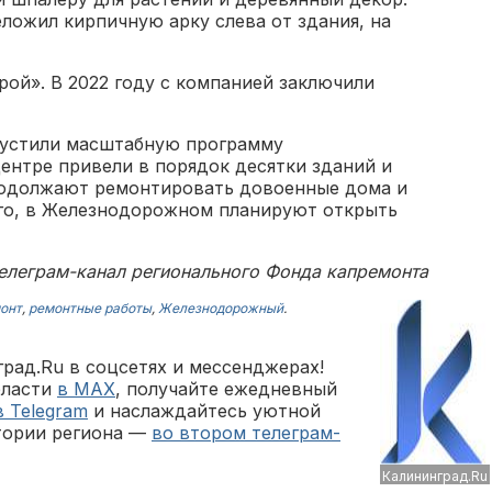
ложил кирпичную арку слева от здания, на
ой». В 2022 году с компанией заключили
пустили масштабную программу
ентре привели в порядок десятки зданий и
родолжают ремонтировать довоенные дома и
го, в Железнодорожном планируют открыть
телеграм-канал регионального Фонда капремонта
онт
,
ремонтные работы
,
Железнодорожный
.
рад.Ru в соцсетях и мессенджерах!
бласти
в MAX
, получайте ежедневный
в Telegram
и наслаждайтесь уютной
тории региона —
во втором телеграм-
Калининград.Ru