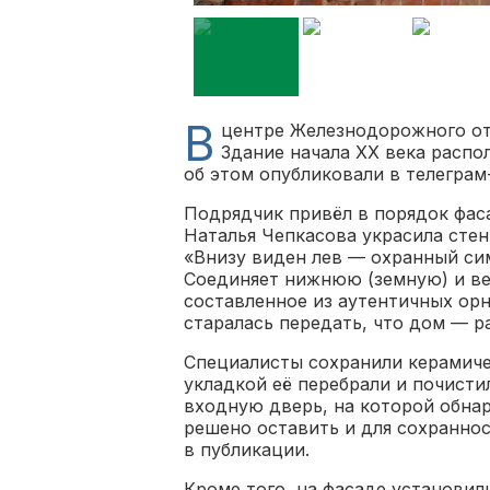
В
центре Железнодорожного от
Здание начала XX века распо
об этом опубликовали в телеграм
Подрядчик привёл в порядок фас
Наталья Чепкасова украсила сте
«Внизу виден лев — охранный сим
Соединяет нижнюю (земную) и ве
составленное из аутентичных ор
старалась передать, что дом — ра
Специалисты сохранили керамиче
укладкой её перебрали и почисти
входную дверь, на которой обна
решено оставить и для сохранно
в публикации.
Кроме того, на фасаде установил