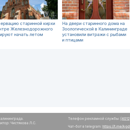
сервацию старинной кирхи
На двери старинного дома на
ентре Железнодорожного
Зоологической в Калининграде
ируют начать летом
установили витражи с рыбами
и птицами
алининграда.
Телефон рекламной службы:
(4012
тор: Чистякова Л.С.
Чат-бот в telegram:
https://t.me/kg