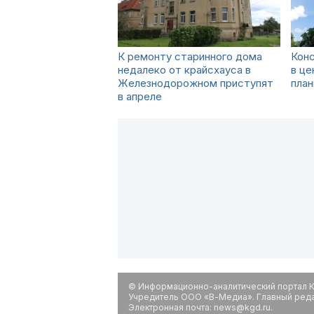
К ремонту старинного дома
Кон
недалеко от крайсхауса в
в ц
Железнодорожном приступят
план
в апреле
© Информационно-аналитический портал К
Учредитель ООО «В-Медиа». Главный редак
Электронная почта: news@kgd.ru.