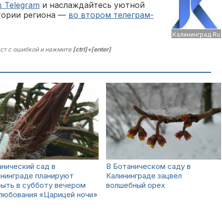
в Telegram
и наслаждайтесь уютной
тории региона —
во втором телеграм-
Калининград.Ru
ст с ошибкой и нажмите
[ctrl]+[enter]
нический сад в
В Ботаническом саду в
ининграде планируют
Калининграде зацвёл
ыть в субботу вечером
волшебный орех
любования «Царицей ночи»