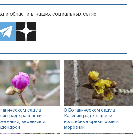
а и области в наших социальных сетях
таническом саду в
В Ботаническом саду в
нинграде расцвели
Калининграде зацвели
нежники, весенник и
волшебные орехи, розы и
одендрон
морозник