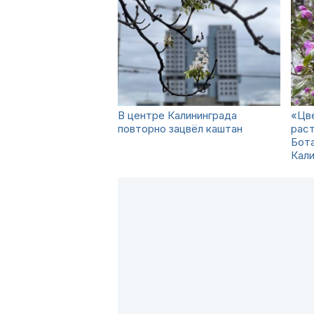
В центре Калининграда
«Цве
повторно зацвёл каштан
раст
Бот
Кали