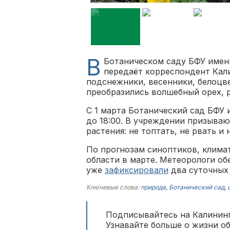
В
Ботаническом саду БФУ имени
передаёт корреспондент Кали
подснежники, весенники, белоцве
преобразились волшебный орех, 
С 1 марта Ботанический сад БФУ 
до 18:00. В учреждении призываю
растения: не топтать, не рвать и
По прогнозам синоптиков, клима
области в марте. Метеорологи о
уже
зафиксировали
два суточных
Ключевые слова:
природа
,
Ботанический сад
,
Подписывайтесь на Калининг
Узнавайте больше о жизни о