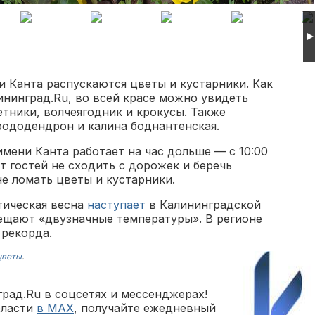
 Канта распускаются цветы и кустарники. Как
нинград.Ru, во всей красе можно увидеть
тники, волчеягодник и крокусы. Также
рододендрон и калина боднантенская.
имени Канта работает на час дольше — с 10:00
т гостей не сходить с дорожек и беречь
 не ломать цветы и кустарники.
тическая весна
наступает
в Калининградской
бещают «двузначные температуры». В регионе
 рекорда.
цветы
.
рад.Ru в соцсетях и мессенджерах!
бласти
в MAX
, получайте ежедневный