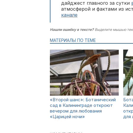
дайджест главного за сутки
атмосферой и фактами из ис
канале
Нашли ошибку в тексте?
Выделите мышью тек
МАТЕРИАЛЫ ПО ТЕМЕ
«Второй шанс»: Ботанический
Бота
сад в Калининграде откроют
Кал
вечером для любования
откр
«Царицей ночи»
для 