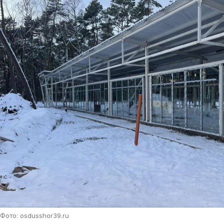
Фото: osdusshor39.ru