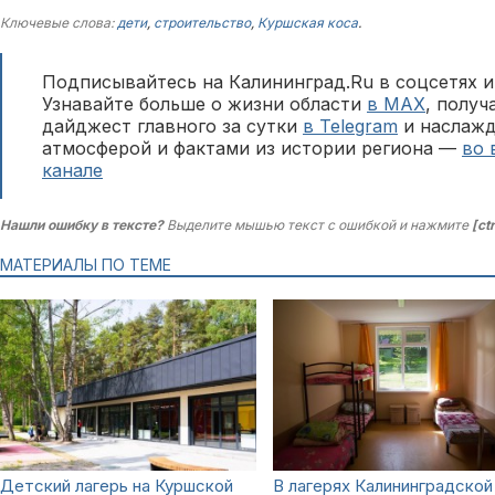
Ключевые слова:
дети
,
строительство
,
Куршская коса
.
Подписывайтесь на Калининград.Ru в соцсетях и
Узнавайте больше о жизни области
в MAX
, полу
дайджест главного за сутки
в Telegram
и наслажд
атмосферой и фактами из истории региона —
во 
канале
Нашли ошибку в тексте?
Выделите мышью текст с ошибкой и нажмите
[ct
МАТЕРИАЛЫ ПО ТЕМЕ
Детский лагерь на Куршской
В лагерях Калининградской