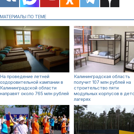
МАТЕРИАЛЫ ПО ТЕМЕ
На проведение летней
Калининградская область
оздоровительной кампании в
получит 107 млн рублей на
Калининградской области
строительство пяти
направят около 765 млн рублей
модульных корпусов в дет
лагерях