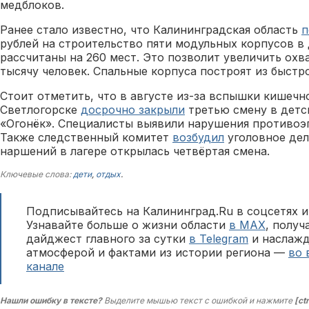
медблоков.
Ранее стало известно, что Калининградская область
п
рублей на строительство пяти модульных корпусов в 
рассчитаны на 260 мест. Это позволит увеличить ох
тысячу человек. Спальные корпуса построят из быст
Стоит отметить, что в августе из-за вспышки кишечн
Светлогорске
досрочно закрыли
третью смену в детс
«Огонёк». Специалисты выявили нарушения противоэ
Также следственный комитет
возбудил
уголовное дел
наршений в лагере открылась четвёртая смена.
Ключевые слова:
дети
,
отдых
.
Подписывайтесь на Калининград.Ru в соцсетях и
Узнавайте больше о жизни области
в MAX
, полу
дайджест главного за сутки
в Telegram
и наслажд
атмосферой и фактами из истории региона —
во 
канале
Нашли ошибку в тексте?
Выделите мышью текст с ошибкой и нажмите
[ct