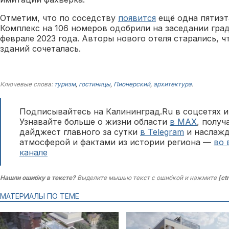
Отметим, что по соседству
появится
ещё одна пятиэт
Комплекс на 106 номеров одобрили на заседании гра
феврале 2023 года. Авторы нового отеля старались, 
зданий сочеталась.
Ключевые слова:
туризм
,
гостиницы
,
Пионерский
,
архитектура
.
Подписывайтесь на Калининград.Ru в соцсетях и
Узнавайте больше о жизни области
в MAX
, полу
дайджест главного за сутки
в Telegram
и наслажд
атмосферой и фактами из истории региона —
во 
канале
Нашли ошибку в тексте?
Выделите мышью текст с ошибкой и нажмите
[ct
МАТЕРИАЛЫ ПО ТЕМЕ