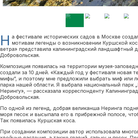
Н
а фестивале исторических садов в Москве созд
мотивам легенды о возникновении Куршской кос
ветра» представила калининградский ландшафтный д
Добровольская.
Композиция появилась на территории музея-заповед
создали за 10 дней. «Каждый год у фестиваля новая т
мифы”, и поэтому мне предложили выбрать миф или л
парка нашей области. Я выбрала национальный парк „
Нерингу», — рассказала корреспонденту Калининград
Добровольская.
По одной из легенд, добрая великанша Неринга подня
моря песок и высыпала его в прибрежной полосе, что
Так появилась Куршская коса.
При создании композиции автор использовала многол
хвойные растения, а также гравий, гальку и песок. 