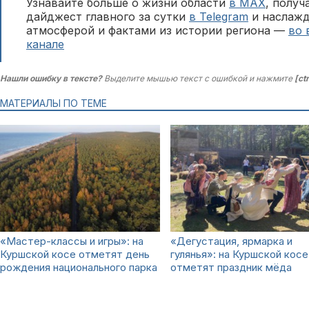
Узнавайте больше о жизни области
в MAX
, полу
дайджест главного за сутки
в Telegram
и наслажд
атмосферой и фактами из истории региона —
во 
канале
Нашли ошибку в тексте?
Выделите мышью текст с ошибкой и нажмите
[ct
МАТЕРИАЛЫ ПО ТЕМЕ
«Мастер-классы и игры»: на
«Дегустация, ярмарка и
Куршской косе отметят день
гулянья»: на Куршской косе
рождения национального парка
отметят праздник мёда