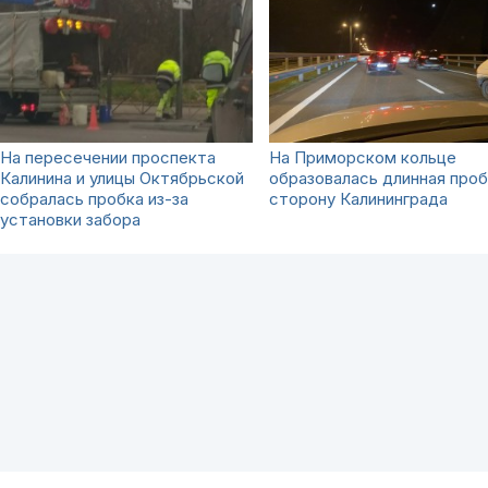
На пересечении проспекта
На Приморском кольце
Калинина и улицы Октябрьской
образовалась длинная проб
собралась пробка из-за
сторону Калининграда
установки забора