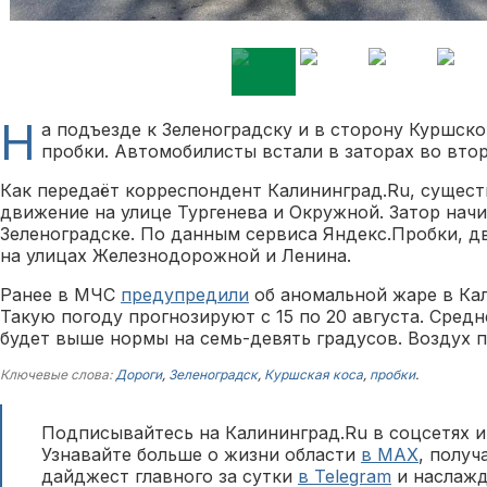
Н
а подъезде к Зеленоградску и в сторону Куршск
пробки. Автомобилисты встали в заторах во вторн
Как передаёт корреспондент Калининград.Ru, сущест
движение на улице Тургенева и Окружной. Затор начи
Зеленоградске. По данным сервиса Яндекс.Пробки, д
на улицах Железнодорожной и Ленина.
Ранее в МЧС
предупредили
об аномальной жаре в Ка
Такую погоду прогнозируют с 15 по 20 августа. Сред
будет выше нормы на семь-девять градусов. Воздух п
Ключевые слова:
Дороги
,
Зеленоградск
,
Куршская коса
,
пробки
.
Подписывайтесь на Калининград.Ru в соцсетях и
Узнавайте больше о жизни области
в MAX
, полу
дайджест главного за сутки
в Telegram
и наслажд