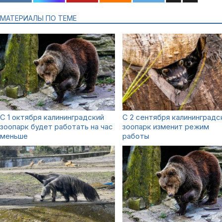
МАТЕРИАЛЫ ПО ТЕМЕ
С 1 октября калининградский
С 2 сентября калининградс
зоопарк будет работать на час
зоопарк изменит режим
меньше
работы