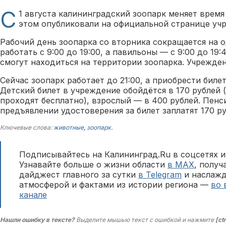
С
1 августа калининградский зоопарк меняет врем
этом опубликовали на официальной странице уч
Рабочий день зоопарка со вторника сокращается на о
работать с 9:00 до 19:00, а павильоны — с 9:00 до 19:
смогут находиться на территории зоопарка. Учрежде
Сейчас зоопарк работает до 21:00, а приобрести билет
Детский билет в учреждение обойдётся в 170 рублей 
проходят бесплатно), взрослый — в 400 рублей. Пенс
предъявлении удостоверения за билет заплатят 170 ру
Ключевые слова:
животные
,
зоопарк
.
Подписывайтесь на Калининград.Ru в соцсетях и
Узнавайте больше о жизни области
в MAX
, полу
дайджест главного за сутки
в Telegram
и наслажд
атмосферой и фактами из истории региона —
во 
канале
Нашли ошибку в тексте?
Выделите мышью текст с ошибкой и нажмите
[ct