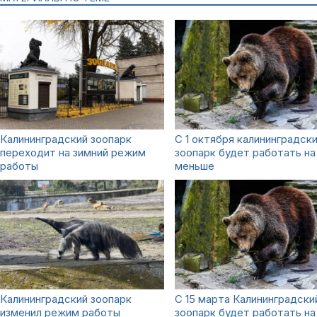
Калининградский зоопарк
С 1 октября калининградск
переходит на зимний режим
зоопарк будет работать на
работы
меньше
Калининградский зоопарк
С 15 марта Калининградски
изменил режим работы
зоопарк будет работать на