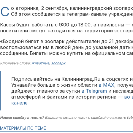
С
о вторника, 2 сентября, калининградский зоопар
Об этом сообщается в телеграм-канале учрежден
Кассы будут работать с 9:00 до 18:00, а павильоны — с
посетители смогут находиться на территории зоопарк
«Входной билет в зоопарк действителен до 31 декабр
воспользоваться им в любой день до указанной даты»
сообщении. Билеты можно купить на официальном сай
Ключевые слова:
животные
,
зоопарк
.
Подписывайтесь на Калининград.Ru в соцсетях и
Узнавайте больше о жизни области
в MAX
, полу
дайджест главного за сутки
в Telegram
и наслажд
атмосферой и фактами из истории региона —
во 
канале
Нашли ошибку в тексте?
Выделите мышью текст с ошибкой и нажмите
[ct
МАТЕРИАЛЫ ПО ТЕМЕ