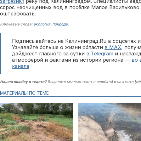
загрязнял
реку под Калининградом. Специалисты вед
сброс неочищенных вод в посёлке Малое Васильково
оштрафовать.
Ключевые слова:
экология
,
природа
.
Подписывайтесь на Калининград.Ru в соцсетях и
Узнавайте больше о жизни области
в MAX
, полу
дайджест главного за сутки
в Telegram
и наслажд
атмосферой и фактами из истории региона —
во 
канале
Нашли ошибку в тексте?
Выделите мышью текст с ошибкой и нажмите
[ct
МАТЕРИАЛЫ ПО ТЕМЕ