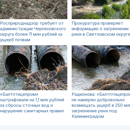
Росприроднадзор требует от
Прокуратура проверяет
администрации Черняховского
информацию о загрязнении
округа более 11 млн рублей за
реки в Светловском округ
ущерб почвам
«Балтптицепром»
Радионова: «Балтптицепр
оштрафовали на 1,1 млн рублей
не намерен добровольно
за сбросы сточных вод и
возмещать ущерб в 250 мл
нарушение санитарных правил
загрязнение реки под
Калининградом