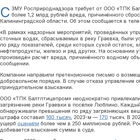
С
ЗМУ Росприроднадзора требует от ООО «ТПК Ба
более 1,2 млрд рублей вреда, причинённого сбро
Калининградской области. Об этом сообщается в теле
«В рамках надзорных мероприятий, проведённых управ
сточных водах, сбрасываемых в реку Граевка, были 
по ряду показателей, среди которых сухой остаток, 
нефтепродукты, железо и ряд других. На основании 
произведён расчёт вреда, причинённого водному объ
сообщении.
Компании направили претензионное письмо о возмещ
добровольном порядке. В случае отказа управление об
принудительном взыскании.
ООО «ТПК Балтптицепром» неоднократно привлекали 
загрязнение реки Граевки в посёлке Люблино. Каждый
обнаруживали превышения по ряду загрязняющих веще
штрафа составил
160 тысяч
, 2023-м —
170
тысяч. В 20
ущерб
оценили
более чем в 250 миллионов рублей. Р
добивается взыскания суммы в суде.