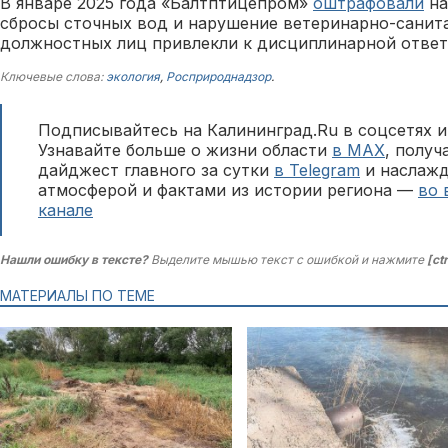
В январе 2025 года «Балтптицепром»
оштрафовали
на
сбросы сточных вод и нарушение ветеринарно-санит
должностных лиц привлекли к дисциплинарной ответ
Ключевые слова:
экология
,
Росприроднадзор
.
Подписывайтесь на Калининград.Ru в соцсетях и
Узнавайте больше о жизни области
в MAX
, полу
дайджест главного за сутки
в Telegram
и наслажд
атмосферой и фактами из истории региона —
во 
канале
Нашли ошибку в тексте?
Выделите мышью текст с ошибкой и нажмите
[ct
МАТЕРИАЛЫ ПО ТЕМЕ