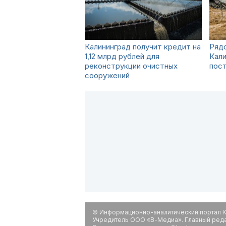
Калининград получит кредит на
Рядо
1,12 млрд рублей для
Кали
реконструкции очистных
пос
сооружений
© Информационно-аналитический портал К
Учредитель ООО «В-Медиа». Главный редак