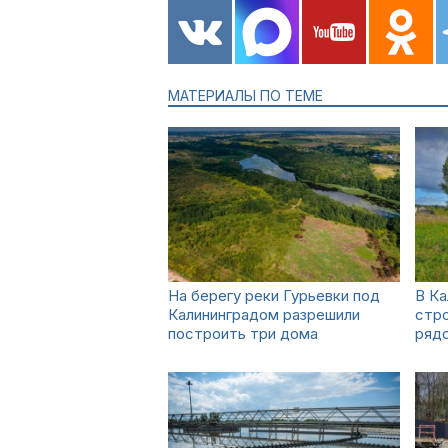
МАТЕРИАЛЫ ПО ТЕМЕ
На берегу реки Гурьевки под
В Ка
Калининградом разрешили
стро
построить три дома
ряд