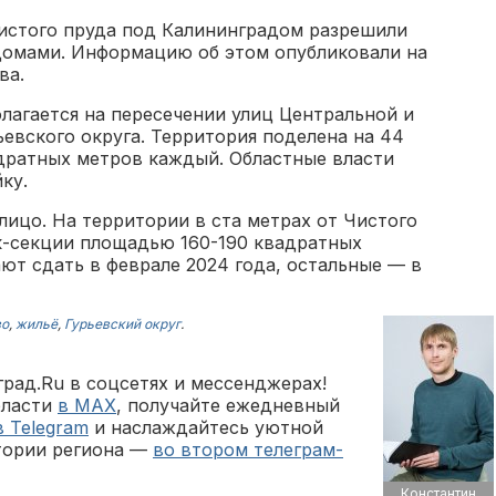
 Чистого пруда под Калининградом разрешили
домами. Информацию об этом опубликовали на
ва.
лагается на пересечении улиц Центральной и
ьевского округа. Территория поделена на 44
дратных метров каждый. Областные власти
ку.
ицо. На территории в ста метрах от Чистого
к-секции площадью 160-190 квадратных
ют сдать в феврале 2024 года, остальные — в
во
,
жильё
,
Гурьевский округ
.
рад.Ru в соцсетях и мессенджерах!
бласти
в MAX
, получайте ежедневный
в Telegram
и наслаждайтесь уютной
тории региона —
во втором телеграм-
Константин