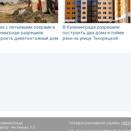
м с питьевыми озёрами в
В Калининграде разрешили
нинграде разрешили
построить два дома в пойме
троить девятиэтажный дом
реки на улице Тихорецкой
алининграда.
Телефон рекламной службы:
(4012
тор: Чистякова Л.С.
Чат-бот в telegram:
https://t.me/kg