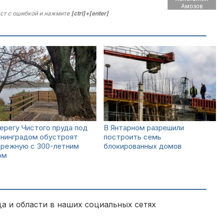
Амозов
ст с ошибкой и нажмите
[ctrl]+[enter]
ерегу Чистого пруда под
В Янтарном разрешили
ининградом обустроят
построить семь
ережную с 300-летним
блокированных домов
ом
а и области в наших социальных сетях