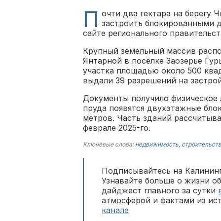
П
очти два гектара на берегу
застроить блокированными 
сайте регионального правительст
Крупный земельный массив распо
Янтарной в посёлке Заозерье Гур
участка площадью около 500 ква
выдали 39 разрешений на застрой
Документы получило физическое л
пруда появятся двухэтажные бло
метров. Часть зданий рассчитыва
феврале 2025-го.
Ключевые слова:
недвижимость
,
строительст
Подписывайтесь на Калининг
Узнавайте больше о жизни о
дайджест главного за сутки
атмосферой и фактами из ис
канале