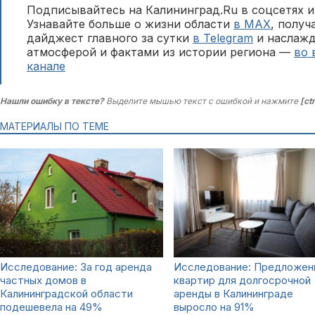
Подписывайтесь на Калининград.Ru в соцсетях и
Узнавайте больше о жизни области
в MAX
, полу
дайджест главного за сутки
в Telegram
и наслажд
атмосферой и фактами из истории региона —
во 
канале
Нашли ошибку в тексте?
Выделите мышью текст с ошибкой и нажмите
[ct
МАТЕРИАЛЫ ПО ТЕМЕ
Исследование: За год аренда
Исследование: Предложен
частных домов в
квартир для долгосрочной
Калининградской области
аренды в Калининграде
подешевела на 49%
выросло на 91%