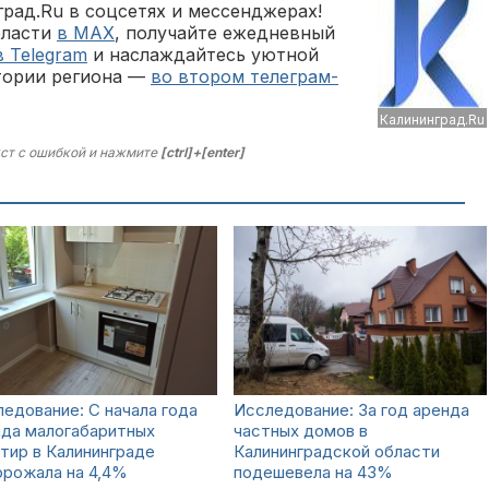
рад.Ru в соцсетях и мессенджерах!
бласти
в MAX
, получайте ежедневный
в Telegram
и наслаждайтесь уютной
тории региона —
во втором телеграм-
Калининград.Ru
ст с ошибкой и нажмите
[ctrl]+[enter]
едование: С начала года
Исследование: За год аренда
нда малогабаритных
частных домов в
тир в Калининграде
Калининградской области
орожала на 4,4%
подешевела на 43%