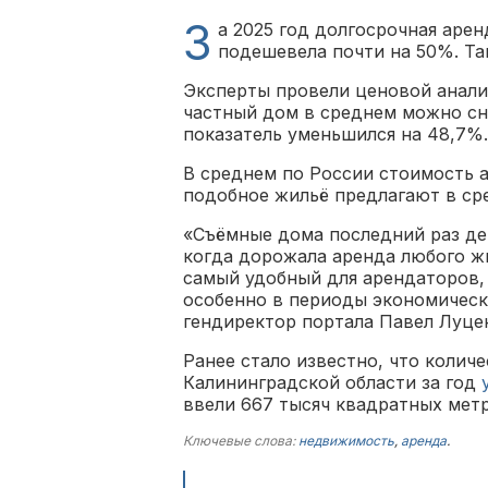
З
а 2025 год долгосрочная аре
подешевела почти на 50%. Т
Эксперты провели ценовой анализ
частный дом в среднем можно снят
показатель уменьшился на 48,7%.
В среднем по России стоимость а
подобное жильё предлагают в сре
«Съёмные дома последний раз деш
когда дорожала аренда любого жи
самый удобный для арендаторов,
особенно в периоды экономически
гендиректор портала Павел Луце
Ранее стало известно, что коли
Калининградской области за год
ввели 667 тысяч квадратных метр
Ключевые слова:
недвижимость
,
аренда
.