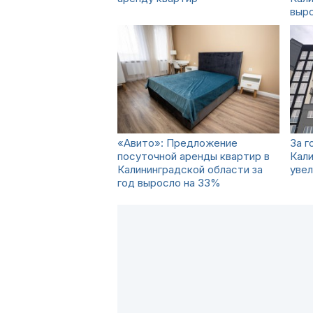
выро
«Авито»: Предложение
За г
посуточной аренды квартир в
Кали
Калининградской области за
увел
год выросло на 33%