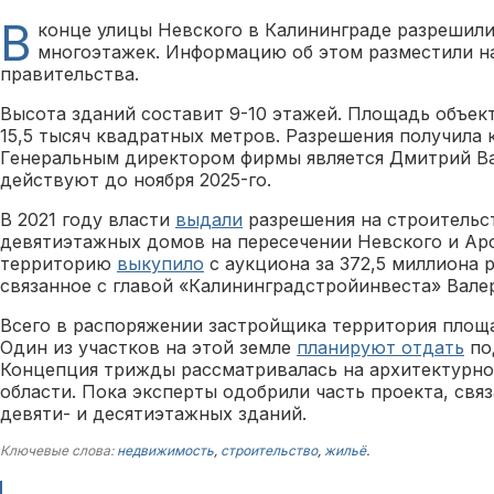
В
конце улицы Невского в Калининграде разрешили
многоэтажек. Информацию об этом разместили на
правительства.
Высота зданий составит 9-10 этажей. Площадь объект
15,5 тысяч квадратных метров. Разрешения получила
Генеральным директором фирмы является Дмитрий В
действуют до ноября 2025-го.
В 2021 году власти
выдали
разрешения на строительс
девятиэтажных домов на пересечении Невского и Арс
территорию
выкупило
с аукциона за 372,5 миллиона 
связанное с главой «Калининградстройинвеста» Вал
Всего в распоряжении застройщика территория площа
Один из участков на этой земле
планируют отдать
по
Концепция трижды рассматривалась на архитектурно
области. Пока эксперты одобрили часть проекта, свя
девяти- и десятиэтажных зданий.
Ключевые слова:
недвижимость
,
строительство
,
жильё
.