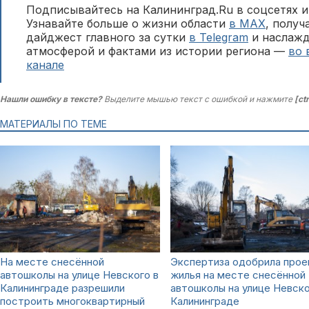
Подписывайтесь на Калининград.Ru в соцсетях и
Узнавайте больше о жизни области
в MAX
, полу
дайджест главного за сутки
в Telegram
и наслажд
атмосферой и фактами из истории региона —
во 
канале
Нашли ошибку в тексте?
Выделите мышью текст с ошибкой и нажмите
[ct
МАТЕРИАЛЫ ПО ТЕМЕ
На месте снесённой
Экспертиза одобрила прое
автошколы на улице Невского в
жилья на месте снесённой
Калининграде разрешили
автошколы на улице Невско
построить многоквартирный
Калининграде