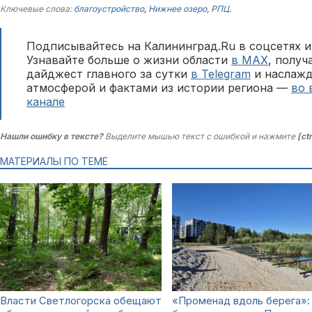
Ключевые слова:
благоустройство
,
Нижнее озеро
,
РПЦ
.
Подписывайтесь на Калининград.Ru в соцсетях и
Узнавайте больше о жизни области
в MAX
, полу
дайджест главного за сутки
в Telegram
и наслажд
атмосферой и фактами из истории региона —
во 
канале
Нашли ошибку в тексте?
Выделите мышью текст с ошибкой и нажмите
[ct
МАТЕРИАЛЫ ПО ТЕМЕ
Власти Светлогорска обещают
«Променад вдоль берега»: