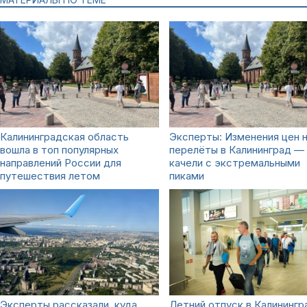
Калининградская область
Эксперты: Изменения цен 
вошла в топ популярных
перелёты в Калининград —
направлений России для
качели с экстремальными
путешествия летом
пиками
Эксперты рассказали, куда
Летний отпуск в Калинингр