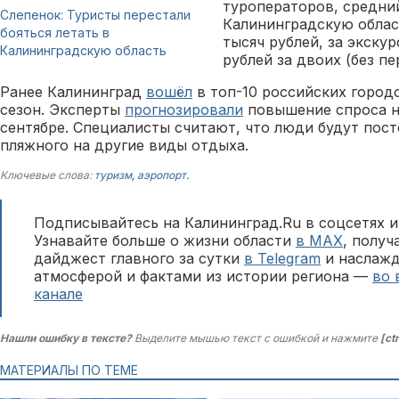
туроператоров, средний
Слепенок: Туристы перестали
Калининградскую облас
бояться летать в
тысяч рублей, за экску
Калининградскую область
рублей за двоих (без пе
Ранее Калининград
вошёл
в топ-10 российских город
сезон. Эксперты
прогнозировали
повышение спроса на
сентябре. Специалисты считают, что люди будут пос
пляжного на другие виды отдыха.
Ключевые слова:
туризм
,
аэропорт
.
Подписывайтесь на Калининград.Ru в соцсетях и
Узнавайте больше о жизни области
в MAX
, полу
дайджест главного за сутки
в Telegram
и наслажд
атмосферой и фактами из истории региона —
во 
канале
Нашли ошибку в тексте?
Выделите мышью текст с ошибкой и нажмите
[ct
МАТЕРИАЛЫ ПО ТЕМЕ