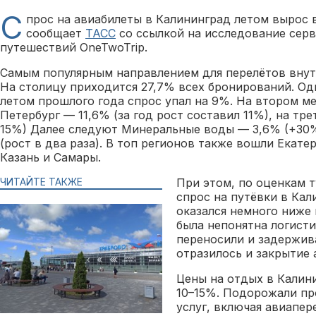
С
прос на авиабилеты в Калининград летом вырос в
сообщает
ТАСС
со ссылкой на исследование серв
путешествий OneTwoTrip.
Самым популярным направлением для перелётов внут
На столицу приходится 27,7% всех бронирований. Од
летом прошлого года спрос упал на 9%. На втором ме
Петербург — 11,6% (за год рост составил 11%), на тр
15%) Далее следуют Минеральные воды — 3,6% (+30
(рост в два раза). В топ регионов также вошли Екатер
Казань и Самары.
ЧИТАЙТЕ ТАКЖЕ
При этом, по оценкам 
спрос на путёвки в Кал
оказался немного ниже 
была непонятна логисти
переносили и задержив
отразилось и закрытие 
Цены на отдых в Калин
10–15%. Подорожали пр
услуг, включая авиапер