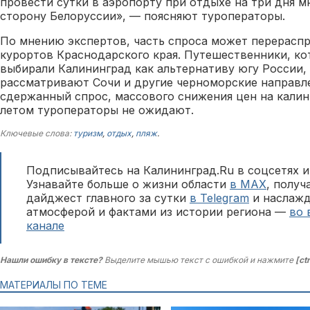
провести сутки в аэропорту при отдыхе на три дня м
сторону Белоруссии», — поясняют туроператоры.
По мнению экспертов, часть спроса может перераспр
курортов Краснодарского края. Путешественники, к
выбирали Калининград как альтернативу югу России, 
рассматривают Сочи и другие черноморские направле
сдержанный спрос, массового снижения цен на кали
летом туроператоры не ожидают.
Ключевые слова:
туризм
,
отдых
,
пляж
.
Подписывайтесь на Калининград.Ru в соцсетях и
Узнавайте больше о жизни области
в MAX
, полу
дайджест главного за сутки
в Telegram
и наслажд
атмосферой и фактами из истории региона —
во 
канале
Нашли ошибку в тексте?
Выделите мышью текст с ошибкой и нажмите
[ct
МАТЕРИАЛЫ ПО ТЕМЕ