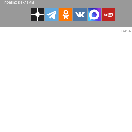
правах рекламы.
Devel