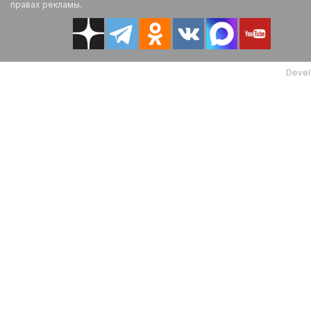
правах рекламы.
Devel