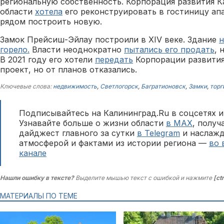
региональную собственность. Корпорация развития 
области
хотела
его реконструировать в гостиницу апа
рядом построить новую.
Замок Прейсиш-Эйлау построили в XIV веке. Здание
н
горело.
Власти неоднократно
пытались его продать
, 
В 2021 году его хотели
передать
Корпорации развития
проект, но от планов отказались.
Ключевые слова:
недвижимость
,
Светлогорск
,
Багратионовск
,
Замки
,
торг
Подписывайтесь на Калининград.Ru в соцсетях и
Узнавайте больше о жизни области
в MAX
, полу
дайджест главного за сутки
в Telegram
и наслажд
атмосферой и фактами из истории региона —
во 
канале
Нашли ошибку в тексте?
Выделите мышью текст с ошибкой и нажмите
[ct
МАТЕРИАЛЫ ПО ТЕМЕ