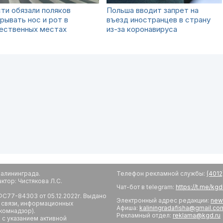
ти обязали поляков
Польша вводит запрет на
рывать нос и рот в
въезд иностранцев в страну
ественных местах
из-за коронавируса
алининграда.
Телефон рекламной службы:
(4012
тор: Чистякова Л.С.
Чат-бот в telegram:
https://t.me/kg
С77-84303 от 05.12.2022г. Выдано
Электронный адрес редакции:
new
 связи, информационных
Афиша:
kaliningradafisha@gmail.co
комнадзор).
Рекламный отдел:
reklama@kgd.ru
с указанием активной