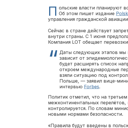
П
ольские власти планируют в
Об этом пишет издание
Pols
управления гражданской авиации
Сейчас в стране действует запре
внутри страны. С 1 июня предпол
Компания LOT обещает перевозки 
Даты следующих этапов мы п
зависит от эпидемиологичес
будет расширять список нап
откроем международные пер
взяли ситуацию под контроль
Польше, — заявил вице-мин
интервью
Forbes
.
Политик отметил, что на третьем
межконтинентальных перелётов, н
контролируется. По словам минис
новыми нормами безопасности.
«Правила будут введены в польс