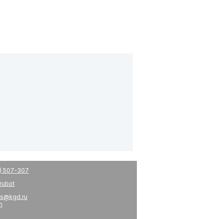
) 507-307
drubot
s@kgd.ru
m