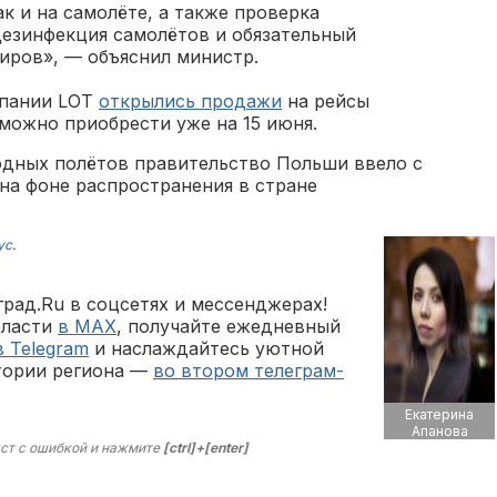
к и на самолёте, а также проверка
дезинфекция самолётов и обязательный
иров», — объяснил министр.
мпании LOT
открылись продажи
на рейсы
можно приобрести уже на 15 июня.
дных полётов правительство Польши ввело с
 на фоне распространения в стране
ус
.
рад.Ru в соцсетях и мессенджерах!
бласти
в MAX
, получайте ежедневный
в Telegram
и наслаждайтесь уютной
тории региона —
во втором телеграм-
Екатерина
Апанова
ст с ошибкой и нажмите
[ctrl]+[enter]