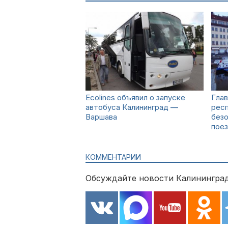
Ecolines объявил о запуске
Гла
автобуса Калининград —
респ
Варшава
безо
пое
КОММЕНТАРИИ
Обсуждайте новости Калининград