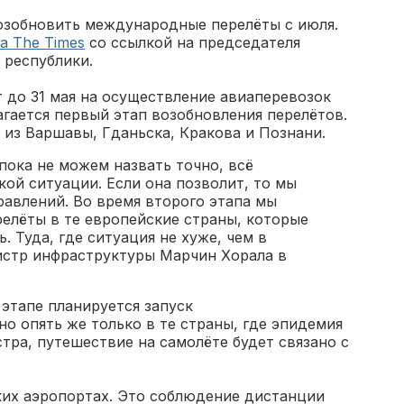
озобновить международные перелёты с июля.
ka The Times
со ссылкой на председателя
 республики.
т до 31 мая на осуществление авиаперевозок
агается первый этап возобновления перелётов.
из Варшавы, Гданьска, Кракова и Познани.
ока не можем назвать точно, всё
кой ситуации. Если она позволит, то мы
равлений. Во время второго этапа мы
елёты в те европейские страны, которые
. Туда, где ситуация не хуже, чем в
истр инфраструктуры Марчин Хорала в
 этапе планируется запуск
о опять же только в те страны, где эпидемия
тра, путешествие на самолёте будет связано с
ких аэропортах. Это соблюдение дистанции