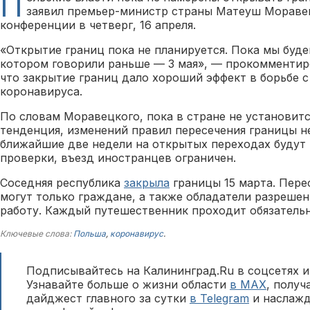
П
заявил премьер-министр страны Матеуш Моравец
конференции в четверг, 16 апреля.
«Открытие границ пока не планируется. Пока мы буде
котором говорили раньше — 3 мая», — прокомментиро
что закрытие границ дало хороший эффект в борьбе 
коронавируса.
По словам Моравецкого, пока в стране не установит
тенденция, изменений правил пересечения границы не
ближайшие две недели на открытых переходах будут
проверки, въезд иностранцев ограничен.
Соседняя республика
закрыла
границы 15 марта. Пере
могут только граждане, а также обладатели разреше
работу. Каждый путешественник проходит обязатель
Ключевые слова:
Польша
,
коронавирус
.
Подписывайтесь на Калининград.Ru в соцсетях и
Узнавайте больше о жизни области
в MAX
, полу
дайджест главного за сутки
в Telegram
и наслажд