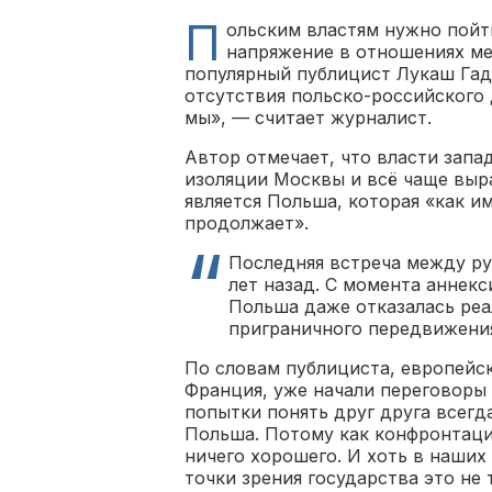
П
ольским властям нужно пойт
напряжение в отношениях ме
популярный публицист Лукаш Гад
отсутствия польско-российского 
мы», — считает журналист.
Автор отмечает, что власти запа
изоляции Москвы и всё чаще выр
является Польша, которая «как и
продолжает».
Последняя встреча между ру
лет назад. С момента аннек
Польша даже отказалась ре
приграничного передвижения
По словам публициста, европейс
Франция, уже начали переговоры 
попытки понять друг друга всегд
Польша. Потому как конфронтаци
ничего хорошего. И хоть в наших
точки зрения государства это не