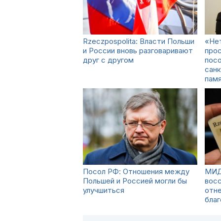
Rzeczpospolita: Власти Польши
«Нет
и России вновь разговаривают
прос
друг с другом
пос
санк
пам
Посол РФ: Отношения между
МИД
Польшей и Россией могли бы
вос
улучшиться
отн
бла