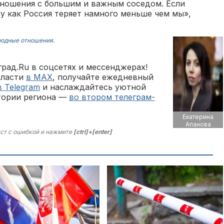
ношения с большим и важным соседом. Если
му как Россия теряет намного меньше чем мы»,
одные отношения
.
рад.Ru в соцсетях и мессенджерах!
бласти
в MAX
, получайте ежедневный
в Telegram
и наслаждайтесь уютной
тории региона —
во втором телеграм-
Екатерина
Апанова
ст с ошибкой и нажмите
[ctrl]+[enter]