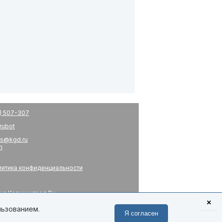
) 507-307
drubot
s@kgd.ru
m
итика конфиденциальности
на Калининград.Ru
я
×
 связь
льзованием.
Я согласен