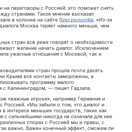
и на переговоры с Россией: это поможет снять
жду странами. Такое мнение высказал
зала в колонке на сайте
Rzeczpospolita
. «Из-за
диалога Москва теряет намного меньше, чем
дных стран всё реже говорят о необходимости
ажают желание начать диалог. Исключением
мела ужасные отношения с Москвой, так и
ководителями стран прошла почти десять
сии Крыма все контакты заморожены, а
ализовывать программу малого
 с Калининградом, — пишет Гадзала.
кие «важные игроки», например Германия и
с Россией. «Мы забыли о том, что диалог и
а в интересе меньших государств, таких как
я с сильнейшими никогда не означала для них
 различных спорах с Россией мы и правы, с
 так важно. Важен конечный эффект, сможем ли