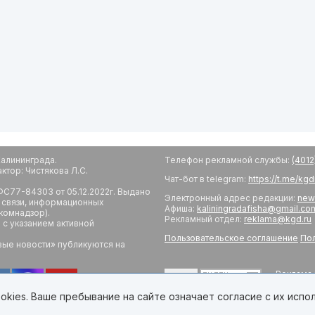
алининграда.
Телефон рекламной службы:
(4012
тор: Чистякова Л.С.
Чат-бот в telegram:
https://t.me/kg
С77-84303 от 05.12.2022г. Выдано
Электронный адрес редакции:
new
 связи, информационных
Афиша:
kaliningradafisha@gmail.co
комнадзор).
Рекламный отдел:
reklama@kgd.ru
с указанием активной
Пользовательское соглашение
Пол
вые новости» публикуются на
Реклама 
18+
Редакци
Обратная
kies. Ваше пребывание на сайте означает согласие с их испо