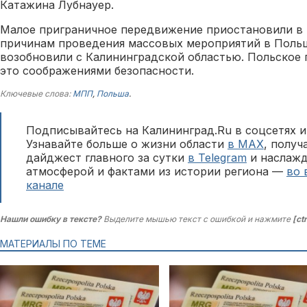
Катажина Лубнауер.
Малое приграничное передвижение приостановили в 
причинам проведения массовых мероприятий в Польш
возобновили с Калининградской областью. Польское 
это соображениями безопасности.
Ключевые слова:
МПП
,
Польша
.
Подписывайтесь на Калининград.Ru в соцсетях и
Узнавайте больше о жизни области
в MAX
, полу
дайджест главного за сутки
в Telegram
и наслажд
атмосферой и фактами из истории региона —
во 
канале
Нашли ошибку в тексте?
Выделите мышью текст с ошибкой и нажмите
[ct
МАТЕРИАЛЫ ПО ТЕМЕ