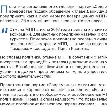
П
олитики регионального отделения партии «Совр
воеводстве подали обращение к главе Дариушу Д
предпринять какие-либо меры по возвращению МПП 
областью. Об этом пишет польское агентство прессы.
Отмена МПП в июле 2016 года привела к значит
экономики, для местных предпринимателей и ог
туристов. Поморское воеводство особенно силь
последствия заморозки МПП, — отметил лидер 
Поморском воеводстве Павел Каспжик.
По словам политика, отмена МПП в сочетании с запр
воскресеньям приведёт к потерям для экономики на у
злотых. Возобновление безвизового передвижения по
увеличить доходы предпринимателям, но и упростило
достопримечательностям.
Представители партии «Современная» отметили, что
выстраивать хорошие отношения с соседями. «Если п
понятно говорить о необходимости возобновления М
политиками „Права и справедливости”, то правитель
момент возобновит безвизовое передвижение», — до