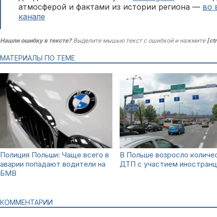
атмосферой и фактами из истории региона —
во 
канале
Нашли ошибку в тексте?
Выделите мышью текст с ошибкой и нажмите
[ct
МАТЕРИАЛЫ ПО ТЕМЕ
Полиция Польши: Чаще всего в
В Польше возросло количе
аварии попадают водители на
ДТП с участием иностран
БМВ
КОММЕНТАРИИ