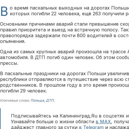
В
о время пасхальных выходных на дорогах Польши
которых погибли 22 человека, ещё 263 получили р
Основными причинами аварий стали превышение ско
правил приоритета и выезд на встречную полосу. Та
правопорядка задержали почти 800 водителей в сост
опьянения.
Одна из самых крупных аварий произошла на трассе A
автомобиля. В ДТП погиб один человек. Об этом сооб
прессы.
В пасхальные праздники на дорогах Польши увеличив
республики отправляются в путешествие через всю с
родственников. В прошлом году в это время произош
погибли 29 человек.
Ключевые слова:
Польша
,
ДТП
.
Подписывайтесь на Калининград.Ru в соцсетях и
Узнавайте больше о жизни области
в MAX
, полу
дайджест главного за сутки
в Telegram
и наслажд