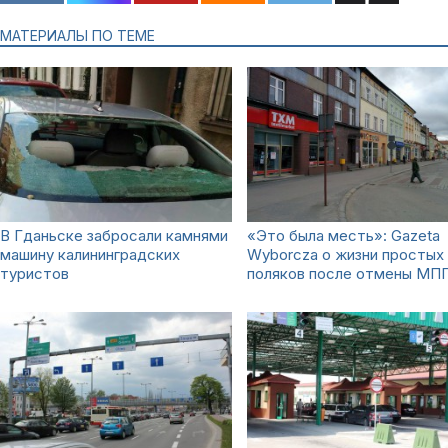
МАТЕРИАЛЫ ПО ТЕМЕ
В Гданьске забросали камнями
«Это была месть»: Gazeta
машину калининградских
Wyborcza о жизни простых
туристов
поляков после отмены МП