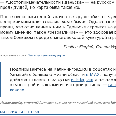
— «Достопримечательности Гданьска» — на русском. 
предыдущей, но карта была такая же.
После нескольких дней в качестве «русской» я не чув
воспринимали как-то иначе, чем обычно. Однако мои
правы, что отношение к ним в Гданьске строится на 
моему мнению, такое «безразличие» — это здоровая 
таком большом городе с многовековой культурой и 
Paulina Siegień, Gazeta W
Ключевые слова:
Польша
,
калининградцы
.
Подписывайтесь на Калининград.Ru в соцсетях и
Узнавайте больше о жизни области
в MAX
, полу
дайджест главного за сутки
в Telegram
и наслажд
атмосферой и фактами из истории региона —
во 
канале
Нашли ошибку в тексте?
Выделите мышью текст с ошибкой и нажмите
[ct
МАТЕРИАЛЫ ПО ТЕМЕ