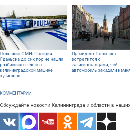
Польские СМИ: Полиция
Президент Гданьска
Гданьска до сих пор не нашла
встретится с
разбивших стекло в
калининградцами, чей
калининградской машине
автомобиль закидали камн
хулиганов
КОММЕНТАРИИ
Обсуждайте новости Калининграда и области в наших