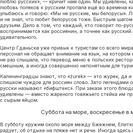
люблю русских», — кричит нам один. Мы удивлены, ка
любовь поляков к русским пропала ещё во времена к
улыбаюсь и говорю: «Мы не русские, мы белорусы». 
и не знал, что любит белорусов тоже. Быстрым шагом
друзьям. Дело в том, что каждый, кто говорит по-рус
воспринимается как россиянин, а точнее как русский.
удивительного.
Центр Гданьска уже привык к туристам со всего ми
персонал не обращает внимание на язык, на котором г
не раз слышала, что перевод меню в польских рестор
смешным, а иногда совершенно непонятным для тури
Калининградцы знают, что «żurek» — это журек, да и
слишком чуждое для россиян слово. Зато легендами о
русски называют «бифштекс». При заказе этого блюд
удивлены — вместо жареного говяжьего стейка им пр
с сырым яйцом.
Суббота на море, воскресенье в 
В субботу кружим около моря между Бжежнем, Елитк
радует, об отдыхе на пляже нет и речи. Иногда здес