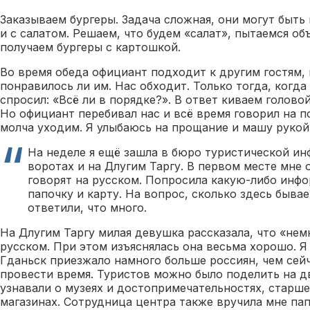
Заказываем бургеры. Задача сложная, они могут быть 
и с салатом. Решаем, что будем «салат», пытаемся об
получаем бургеры с картошкой.
Во время обеда официант подходит к другим гостям, 
понравилось ли им. Нас обходит. Только тогда, когда
спросил: «Всё ли в порядке?». В ответ киваем голово
Но официант перебивал нас и всё время говорил на п
молча уходим. Я улыбаюсь на прощание и машу рукой
На неделе я ещё зашла в бюро туристической и
воротах и на Длугим Таргу. В первом месте мне 
говорят на русском. Попросила какую-либо инф
папочку и карту. На вопрос, сколько здесь бывае
ответили, что много.
На Длугим Таргу милая девушка рассказала, что «нем
русском. При этом изъяснялась она весьма хорошо. Я 
Гданьск приезжало намного больше россиян, чем сейч
провести время. Туристов можно было поделить на д
узнавали о музеях и достопримечательностях, старш
магазинах. Сотрудница центра также вручила мне па