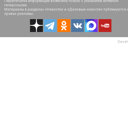
Перепечатка информации возможна только с указанием активной
гиперссылки.
Материалы в разделах «Новости» и «Деловые новости» публикуются 
правах рекламы.
Devel