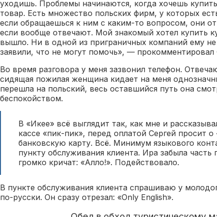
уходишь. Проблемы начинаются, когда хочешь купит
товар. Есть множество польских фирм, у которых ест
если обращаешься к ним с каким-то вопросом, они о
если вообще отвечают. Мой знакомый хотел купить ку
вышло. Ни в одной из приграничных компаний ему не 
заявили, что не могут помочь», — прокомментировал 
Во время разговора у меня зазвонил телефон. Отвеча
сидящая пожилая женщина кидает на меня однозначны
перешла на польский, весь оставшийся путь она смот
беспокойством.
В «Икее» всё выглядит так, как мне и рассказывал
кассе «пик-пик», перед оплатой Сергей просит о 
банковскую карту. Всё. Минимум языкового конта
пункту обслуживания клиента. Ира забыла часть п
громко кричат: «Алло!». Подействовало.
В пункте обслуживания клиента спрашиваю у молодог
по-русски. Он сразу отрезал: «Only English».
Обед в обход туристическому 