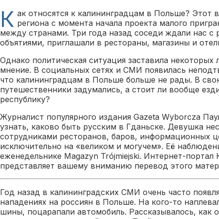
К
ак относятся к калининградцам в Польше? Этот 
региона с момента начала проекта малого пригр
между странами. Три года назад соседи ждали нас с
объятиями, приглашали в рестораны, магазины и отел
Однако политическая ситуация заставила некоторых 
мнение. В социальных сетях и СМИ появилась непод
что калининградцам в Польше больше не рады. В сво
путешественники задумались, а стоит ли вообще езд
республику?
Журналист популярного издания Gazeta Wyborcza Па
узнать, каково быть русским в Гданьске. Девушка не
сотрудниками ресторанов, баров, информационных ц
исключительно на «великом и могучем». Её наблюден
еженедельнике Magazyn Trójmiejski. Интернет-портал
представляет вашему вниманию перевод этого матер
Год назад в калининградских СМИ очень часто появл
нападениях на россиян в Польше. На кого-то наплева
шины, поцарапали автомобиль. Рассказывалось, как 