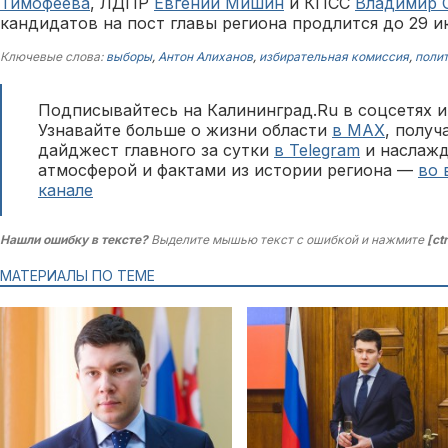
Тимофеева
, ЛДПР
Евгений Мишин
и КПСС
Владимир 
кандидатов на пост главы региона продлится до 29 и
Ключевые слова:
выборы
,
Антон Алиханов
,
избирательная комиссия
,
поли
Подписывайтесь на Калининград.Ru в соцсетях и
Узнавайте больше о жизни области
в MAX
, полу
дайджест главного за сутки
в Telegram
и наслажд
атмосферой и фактами из истории региона —
во 
канале
Нашли ошибку в тексте?
Выделите мышью текст с ошибкой и нажмите
[ct
МАТЕРИАЛЫ ПО ТЕМЕ