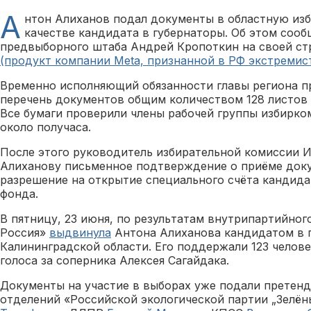
А
нтон Алиханов подал документы в областную из
качестве кандидата в губернаторы. Об этом сооб
предвыборного штаба Андрей Кропоткин на своей с
(продукт компании Meta, признанной в РФ экстремис
Временно исполняющий обязанности главы региона 
перечень документов общим количеством 128 листов 
Все бумаги проверили члены рабочей группы избирко
около получаса.
После этого руководитель избирательной комиссии И
Алиханову письменное подтверждение о приёме доку
разрешение на открытие специального счёта кандид
фонда.
В пятницу, 23 июня, по результатам внутрипартийног
Россия»
выдвинула
Антона Алиханова кандидатом в 
Калининградской области. Его поддержали 123 челове
голоса за соперника Алексея Сагайдака.
Документы на участие в выборах уже подали претен
отделений «Российской экологической партии „Зелё