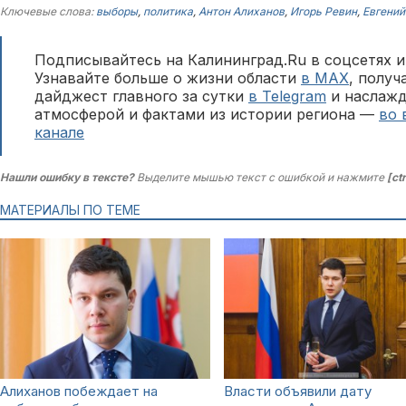
Ключевые слова:
выборы
,
политика
,
Антон Алиханов
,
Игорь Ревин
,
Евгени
Подписывайтесь на Калининград.Ru в соцсетях и
Узнавайте больше о жизни области
в MAX
, полу
дайджест главного за сутки
в Telegram
и наслажд
атмосферой и фактами из истории региона —
во 
канале
Нашли ошибку в тексте?
Выделите мышью текст с ошибкой и нажмите
[ct
МАТЕРИАЛЫ ПО ТЕМЕ
Алиханов побеждает на
Власти объявили дату