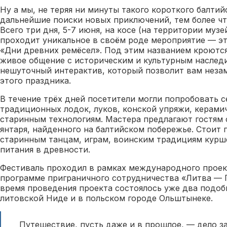
Ну а мы, не теряя ни минуты такого короткого балтий
дальнейшие поиски новых приключений, тем более чт
Всего три дня, 5-7 июня, на косе (на территории муз
проходит уникальное в своём роде мероприятие — э
«Дни древних ремёсел». Под этим названием кроются
живое общение с историческим и культурным наслед
нешуточный интерактив, который позволит вам неза
этого праздника.
В течение трёх дней посетители могли попробовать с
традиционных лодок, луков, конской упряжи, керами
старинным технологиям. Мастера предлагают гостям 
янтаря, найденного на балтийском побережье. Стоит 
старинным танцам, играм, воинским традициям курше
питания в древности.
Фестиваль проходил в рамках международного проект
программе приграничного сотрудничества «Литва — 
время проведения проекта состоялось уже два подоб
литовской Ниде и в польском городе Ольштынеке.
Путешествие, пусть даже и в прошлое, — дело з