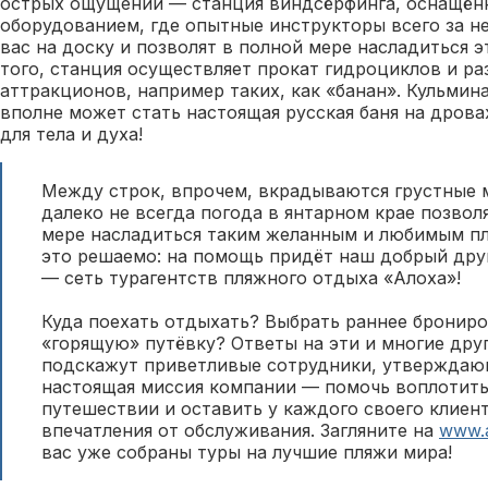
острых ощущений — станция виндсёрфинга, оснащён
оборудованием, где опытные инструкторы всего за н
вас на доску и позволят в полной мере насладиться 
того, станция осуществляет прокат гидроциклов и р
аттракционов, например таких, как «банан». Кульми
вполне может стать настоящая русская баня на дрова
для тела и духа!
Между строк, впрочем, вкрадываются грустные м
далеко не всегда погода в янтарном крае позвол
мере насладиться таким желанным и любимым п
это решаемо: на помощь придёт наш добрый дру
— сеть турагентств пляжного отдыха «Алоха»!
Куда поехать отдыхать? Выбрать раннее брониро
«горящую» путёвку? Ответы на эти и многие дру
подскажут приветливые сотрудники, утверждающ
настоящая миссия компании — помочь воплотить
путешествии и оставить у каждого своего клиен
впечатления от обслуживания. Загляните на
www.a
вас уже собраны туры на лучшие пляжи мира!