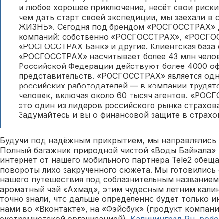
и любое хорошее приключение, несёт свои риски
чем дать старт своей экспедиции, мы заехали 
ЖИЗНЬ». Сегодня под брендом «РОСГОССТРАХ» 
компаний: собственно «РОСГОССТРАХ», «РОСГО
«РОСГОССТРАХ Банк» и другие. Клиентская база
«РОСГОССТРАХ» насчитывает более 43 млн челов
Российской Федерации действуют более 4000 о
представительств. «РОСГОССТРАХ» является од
российских работодателей — в компании трудятс
человек, включая около 60 тысяч агентов. «Р
это один из лидеров российского рынка страхов
Задумайтесь и вы о финансовой защите в страхов
Будучи под надёжным прикрытием, мы направлялись д
Полный багажник природной чистой «Воды Байкала»
интернет от нашего мобильного партнера Tele2 обещ
повороты лихо закрученного сюжета. Мы готовились 
нашего путешествия под соблазнительным названием 
ароматный чай «Ахмад», этим чудесным летним кали
точно знали, что дальше определенно будет только и
нами во «Вконтакте», на «Фэйсбук» (продукт компани
экстремистской организацией),
Калининград.Ru
,
podor