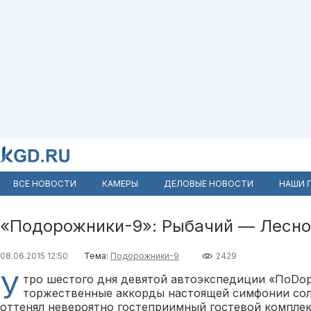
ВСЕ НОВОСТИ
КАМЕРЫ
ДЕЛОВЫЕ НОВОСТИ
НАШИ 
«Подорожники-9»: Рыбачий — Лесно
08.06.2015 12:50
Тема:
Подорожники-9
2429
У
тро шестого дня девятой автоэкспедиции «ПоDо
торжественные аккорды настоящей симфонии солн
оттенял невероятно гостеприимный гостевой комплек