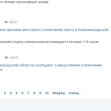
по четверг прогнозируют дожди.
18371
или причины массового отключения света в Калининградской
новить подачу электроэнергии планируют в течение 1-1,5 часов.
30621
инградской области сообщают о масштабном отключении
ии
3
4
5
6
7
8
9
10
Вперёд
Конец
»