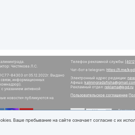
алининграда.
Телефон рекламной службы:
(4012
тор: Чистякова Л.С.
Чат-бот в telegram:
https://t.me/kg
С77-84303 от 05.12.2022г. Выдано
Электронный адрес редакции:
new
 связи, информационных
Афиша:
kaliningradafisha@gmail.co
комнадзор).
Рекламный отдел:
reklama@kgd.ru
с указанием активной
Пользовательское соглашение
Пол
вые новости» публикуются на
Реклама 
18+
Редакци
Обратная
kies. Ваше пребывание на сайте означает согласие с их испо
Developed by Калининград.Ru