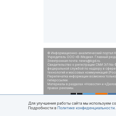
© Информационно-аналитический портал К
Учредитель ООО «В-Медиа». Главный редак
Электронная почта: news@kgd.ru.
Свидетельство о регистрации СМИ ЭЛ No Ф
федеральной службой по надзору в сфере
технологий и массовых коммуникаций (Рос
Перепечатка информации возможна только 
гиперссылки.
Материалы в разделах «Новости» и «Дело
правах рекламы.
Для улучшения работы сайта мы используем coo
Подробности в
Политике конфиденциальности
.