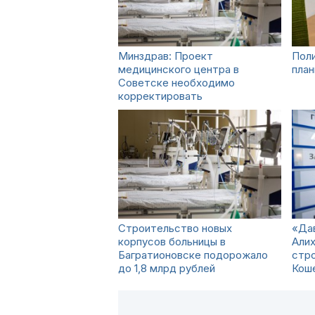
Минздрав: Проект
Поли
медицинского центра в
план
Советске необходимо
корректировать
Строительство новых
«Дав
корпусов больницы в
Алих
Багратионовске подорожало
стро
до 1,8 млрд рублей
Коше