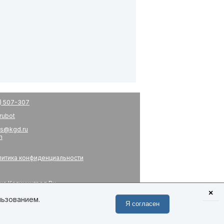
) 507-307
drubot
s@kgd.ru
m
итика конфиденциальности
на Калининград.Ru
я
×
 связь
льзованием.
Я согласен