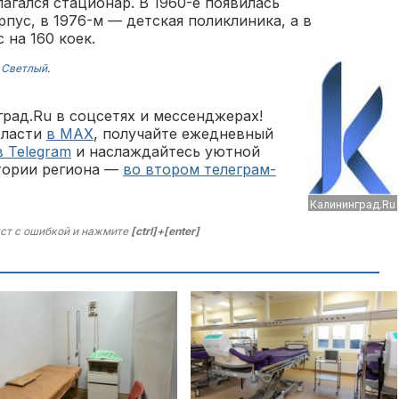
агался стационар. В 1960-е появилась
пус, в 1976-м — детская поликлиника, а в
 на 160 коек.
,
Светлый
.
рад.Ru в соцсетях и мессенджерах!
бласти
в MAX
, получайте ежедневный
в Telegram
и наслаждайтесь уютной
тории региона —
во втором телеграм-
Калининград.Ru
ст с ошибкой и нажмите
[ctrl]+[enter]