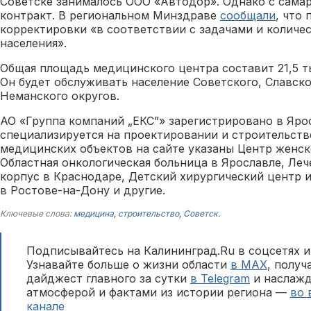
Советске занималось ООО «Автодор». Однако с сама
контракт. В региональном Минздраве
сообщали
, что 
корректировки «в соответствии с задачами и колич
населения».
Общая площадь медицинского центра составит 21,5 т
Он будет обслуживать население Советского, Славско
Неманского округов.
АО «Группа компаний „ЕКС”» зарегистрировано в Яро
специализируется на проектировании и строительств
медицинских объектов на сайте указаны Центр женск
Областная онкологическая больница в Ярославле, Ле
корпус в Краснодаре, Детский хирургический центр
в Ростове-на-Дону и другие.
Ключевые слова:
медицина
,
строительство
,
Советск
.
Подписывайтесь на Калининград.Ru в соцсетях и
Узнавайте больше о жизни области
в MAX
, полу
дайджест главного за сутки
в Telegram
и наслажд
атмосферой и фактами из истории региона —
во 
канале