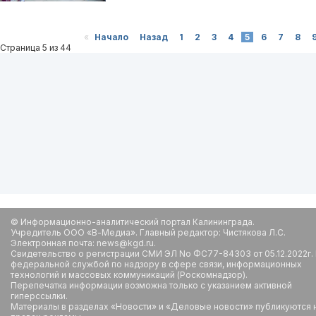
«
Начало
Назад
1
2
3
4
5
6
7
8
Страница 5 из 44
© Информационно-аналитический портал Калининграда.
Учредитель ООО «В-Медиа». Главный редактор: Чистякова Л.С.
Электронная почта: news@kgd.ru.
Свидетельство о регистрации СМИ ЭЛ No ФС77-84303 от 05.12.2022г.
федеральной службой по надзору в сфере связи, информационных
технологий и массовых коммуникаций (Роскомнадзор).
Перепечатка информации возможна только с указанием активной
гиперссылки.
Материалы в разделах «Новости» и «Деловые новости» публикуются 