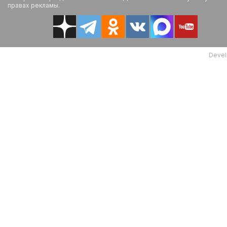
правах рекламы.
Devel