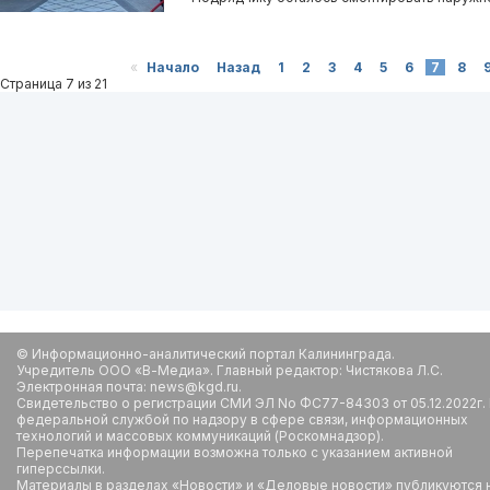
«
Начало
Назад
1
2
3
4
5
6
7
8
Страница 7 из 21
© Информационно-аналитический портал Калининграда.
Учредитель ООО «В-Медиа». Главный редактор: Чистякова Л.С.
Электронная почта: news@kgd.ru.
Свидетельство о регистрации СМИ ЭЛ No ФС77-84303 от 05.12.2022г.
федеральной службой по надзору в сфере связи, информационных
технологий и массовых коммуникаций (Роскомнадзор).
Перепечатка информации возможна только с указанием активной
гиперссылки.
Материалы в разделах «Новости» и «Деловые новости» публикуются 