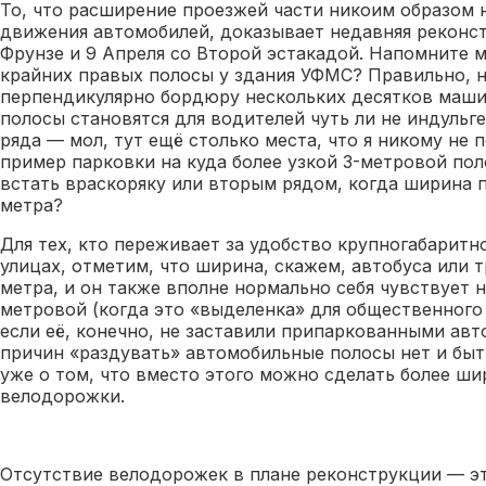
То, что расширение проезжей части никоим образом 
движения автомобилей, доказывает недавняя реконст
Фрунзе и 9 Апреля со Второй эстакадой. Напомните м
крайних правых полосы у здания УФМС? Правильно, н
перпендикулярно бордюру нескольких десятков маши
полосы становятся для водителей чуть ли не индульг
ряда — мол, тут ещё столько места, что я никому не 
пример парковки на куда более узкой 3-метровой пол
встать враскоряку или вторым рядом, когда ширина п
метра?
Для тех, кто переживает за удобство крупногабаритн
улицах, отметим, что ширина, скажем, автобуса или т
метра, и он также вполне нормально себя чувствует н
метровой (когда это «выделенка» для общественного
если её, конечно, не заставили припаркованными ав
причин «раздувать» автомобильные полосы нет и быт
уже о том, что вместо этого можно сделать более ши
велодорожки.
Отсутствие велодорожек в плане реконструкции — эт