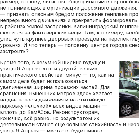
размер, к слову, является общепринятым в европейск
не понимающих в организации дорожного движения. В
— признать опасным бредом положения генплана про
непрерывного движения» и прекратить формировать 
в районах жилой застройки. Калининградский генплан
скупится на фантазёрские вещи. Там, к примеру, воо
улиц чуть крупнее дворовых проездов на перспектив
уровнях. И что теперь — половину центра города сне
застроить?
Кроме того, в безумной ширине будущей
улицы 9 Апреля есть и другой, весьма
практического свойства, минус — то, как на
самом деле будет использоваться
увеличенная ширина проезжих частей. Для
сравнения: нынешних метров здесь хватает
на две полосы движения и на стихийную
парковку «ёлочкой» всех видов машин —
вплоть до КамАЗов. Реконструкторам,
конечно, всё равно, но результатом их
деятельности станет ещё большая стихийность и неб
улице 9 Апреля — места-то будет много.