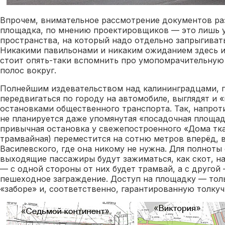
Впрочем, внимательное рассмотрение документов ра
площадка, по мнению проектировщиков — это лишь у
пространства, на который надо отдельно запрыгивать
Никакими павильонами и никаким ожиданием здесь и 
стоит опять-таки вспомнить про умопомрачительну
полос вокруг.
Полнейшим издевательством над калининградцами, 
передвигаться по городу на автомобиле, выглядят и 
остановками общественного транспорта. Так, напрот
не планируется даже упомянутая «посадочная площадк
привычная остановка у свежепостроенного «Дома тка
трамвайная) переместится на сотню метров вперёд, 
Василевского, где она никому не нужна. Для полнот
выходящие пассажиры будут зажиматься, как скот, н
— с одной стороны от них будет трамвай, а с другой
пешеходное заграждение. Доступ на площадку — толь
«заборе» и, соответственно, гарантированную толкуч