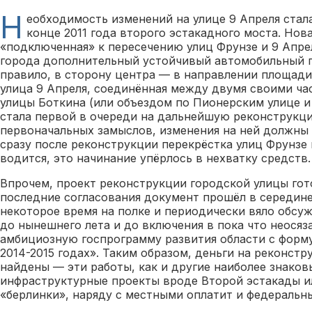
Н
еобходимость изменений на улице 9 Апреля стала
конце 2011 года второго эстакадного моста. Нова
«подключенная» к пересечению улиц Фрунзе и 9 Апрел
города дополнительный устойчивый автомобильный п
правило, в сторону центра — в направлении площади
улица 9 Апреля, соединённая между двумя своими ча
улицы Боткина (или объездом по Пионерским улице и
стала первой в очереди на дальнейшую реконструкци
первоначальных замыслов, изменения на ней должны
сразу после реконструкции перекрёстка улиц Фрунзе 
водится, это начинание упёрлось в нехватку средств.
Впрочем, проект реконструкции городской улицы го
последние согласования документ прошёл в середин
некоторое время на полке и периодически вяло обсу
до нынешнего лета и до включения в пока что неосяз
амбициозную госпрограмму развития области с форму
2014-2015 годах». Таким образом, деньги на реконст
найдены — эти работы, как и другие наиболее знако
инфраструктурные проекты вроде Второй эстакады и
«берлинки», наряду с местными оплатит и федеральн