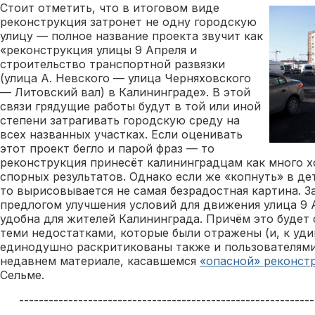
Стоит отметить, что в итоговом виде
реконструкция затронет не одну городскую
улицу — полное название проекта звучит как
«реконструкция улицы 9 Апреля и
строительство транспортной развязки
(улица А. Невского — улица Черняховского
— Литовский вал) в Калининграде». В этой
связи грядущие работы будут в той или иной
степени затрагивать городскую среду на
всех названных участках. Если оценивать
этот проект бегло и парой фраз — то
реконструкция принесёт калининградцам как много х
спорных результатов. Однако если же «копнуть» в де
то вырисовывается не самая безрадостная картина. З
предлогом улучшения условий для движения улица 9 
удобна для жителей Калининграда. Причём это будет с
теми недостатками, которые были отражены (и, к уди
единодушно раскритикованы также и пользователями
недавнем материале, касавшемся
«опасной» реконст
Сельме.
------------------------------------------------------------