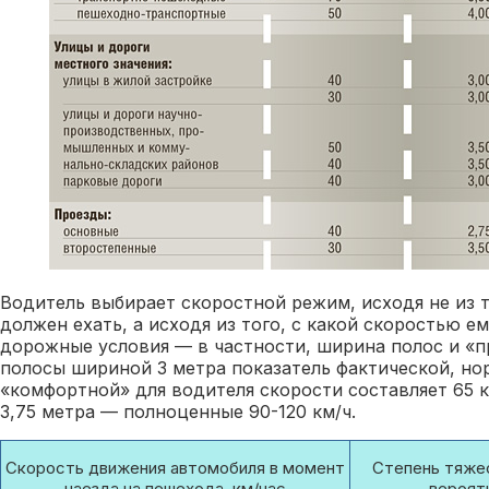
Водитель выбирает скоростной режим, исходя не из т
должен ехать, а исходя из того, с какой скоростью е
дорожные условия — в частности, ширина полос и «п
полосы шириной 3 метра показатель фактической, н
«комфортной» для водителя скорости составляет 65 км
3,75 метра — полноценные 90-120 км/ч.
Скорость движения автомобиля в момент
Степень тяжес
наезда на пешехода, км/час
вероят