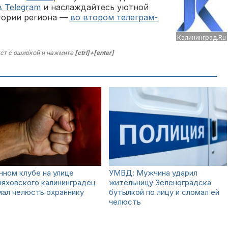
в Telegram
и наслаждайтесь уютной
тории региона —
во втором телеграм-
Калининград.Ru
ст с ошибкой и нажмите
[ctrl]+[enter]
чном клубе на улице
УМВД: Мужчина ударил
яховского калининградец
жительницу Зеленоградска
ал челюсть охраннику
бутылкой по лицу и сломал ей
челюсть