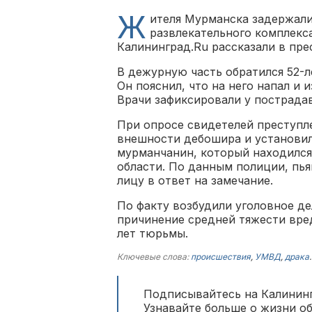
Ж
ителя Мурманска задержали
развлекательного комплекс
Калининград.Ru рассказали в пр
В дежурную часть обратился 52-л
Он пояснил, что на него напал и 
Врачи зафиксировали у пострада
При опросе свидетелей преступл
внешности дебошира и установили
мурманчанин, который находился
области. По данным полиции, пь
лицу в ответ на замечание.
По факту возбудили уголовное де
причинение средней тяжести вре
лет тюрьмы.
Ключевые слова:
происшествия
,
УМВД
,
драка
.
Подписывайтесь на Калининг
Узнавайте больше о жизни о