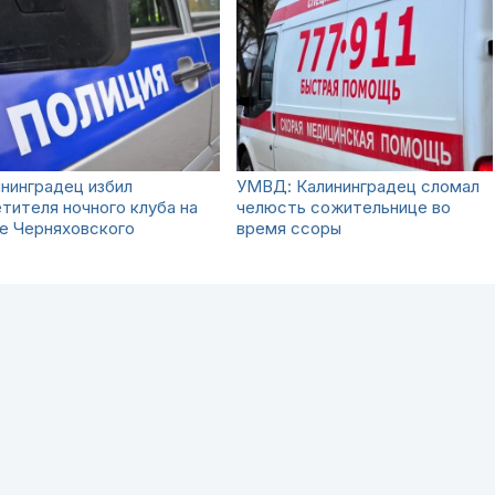
нинградец избил
УМВД: Калининградец сломал
тителя ночного клуба на
челюсть сожительнице во
е Черняховского
время ссоры