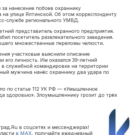
 за нанесение побоев охраннику
а на улице Ялтинской. Об этом корреспонденту
есс-службе регионального УМВД.
етний представитель охранного предприятия.
избил посетитель развлекательного заведения.
вшего множественные переломы челюсти.
ения участковые выяснили описание
 его личность. Им оказался 39-летний
 в служебной командировке на территории
яный мужчина нанёс охраннику два удара по
ло по статье 112 УК РФ — «Умышленное
да здоровью». Злоумышленнику грозит до трёх
рад.Ru в соцсетях и мессенджерах!
бласти
в MAX
, получайте ежедневный