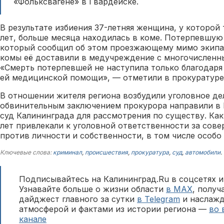
«Фольксвагене» в Гвардейске.
В результате избиения 37-летняя женщина, у которой т
лет, больше месяца находилась в коме. Потерпевшу
который сообщил об этом проезжающему мимо экипа
комы её доставили в медучреждение с многочисленн
«Смерть потерпевшей не наступила только благодаря
ей медицинской помощи», — отметили в прокуратуре
В отношении жителя региона возбудили уголовное де
обвинительным заключением прокурора направили в
суд Калининграда для рассмотрения по существу. Как
лет привлекали к уголовной ответственности за сов
против личности и собственности, в том числе особ
Ключевые слова:
криминал
,
происшествия
,
прокуратура
,
суд
,
автомобили
.
Подписывайтесь на Калининград.Ru в соцсетях и
Узнавайте больше о жизни области
в MAX
, полу
дайджест главного за сутки
в Telegram
и наслажд
атмосферой и фактами из истории региона —
во 
канале