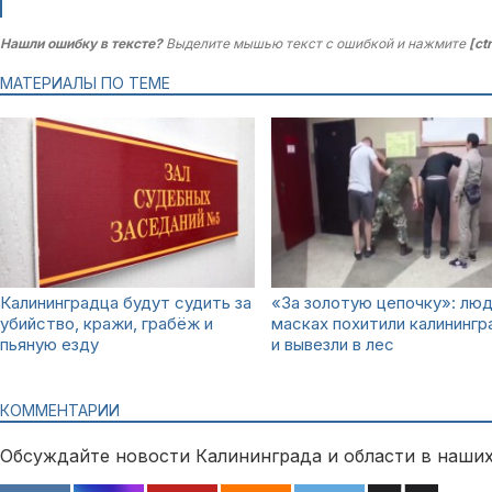
Нашли ошибку в тексте?
Выделите мышью текст с ошибкой и нажмите
[ct
МАТЕРИАЛЫ ПО ТЕМЕ
Калининградца будут судить за
«За золотую цепочку»: люд
убийство, кражи, грабёж и
масках похитили калинингр
пьяную езду
и вывезли в лес
КОММЕНТАРИИ
Обсуждайте новости Калининграда и области в наших