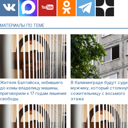
МАТЕРИАЛЫ ПО ТЕМЕ
Жителя Балтийска, избившего
В Калининграде будут суди
до комы владелицу машины,
мужчину, который столкну
приговорили к 17 годам лишения
сожительницу с восьмого
свободы
этажа