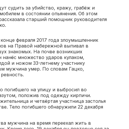
дут судить за убийство, кражу, грабёж и
мобилем в состоянии опьянения. Об этом
рассказала старший помощник руководителя
ко.
в конце февраля 2017 года злоумышленник
ов на Правой набережной выпивал в
ух знакомых. На почве возникших
 нанёс множество ударов кулаком,
лдой и ножом 33-летнему участнику
вм мужчина умер. По словам Гацко,
 ревность.
о погибшего на улицу и выбросил во
азутом, положив под одежду кирпичи.
жительница и четвёртая участница застолья
ве. Тело погибшего обнаружили 22 декабря
тва мужчина на время переехал жить в
ж. Кроме того, 19 декабря он повторно сел за