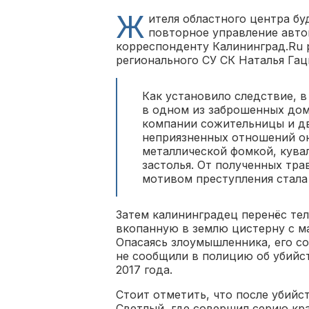
Ж
ителя областного центра бу
повторное управление авто
корреспонденту Калининград.Ru 
регионального СУ СК Наталья Гац
Как установило следствие, 
в одном из заброшенных дом
компании сожительницы и дв
неприязненных отношений он
металлической фомкой, кува
застолья. От полученных тра
мотивом преступления стала
Затем калининградец перенёс тел
вкопанную в землю цистерну с м
Опасаясь злоумышленника, его со
не сообщили в полицию об убийст
2017 года.
Стоит отметить, что после убийс
Светлый, где совершил серию кра