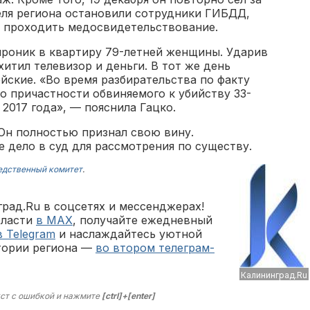
еля региона остановили сотрудники ГИБДД,
 проходить медосвидетельствование.
проник в квартиру 79-летней женщины. Ударив
хитил телевизор и деньги. В тот же день
ские. «Во время разбирательства по факту
о причастности обвиняемого к убийству 33-
 2017 года», — пояснила Гацко.
Он полностью признал свою вину.
 дело в суд для рассмотрения по существу.
едственный комитет
.
рад.Ru в соцсетях и мессенджерах!
бласти
в MAX
, получайте ежедневный
в Telegram
и наслаждайтесь уютной
тории региона —
во втором телеграм-
Калининград.Ru
ст с ошибкой и нажмите
[ctrl]+[enter]