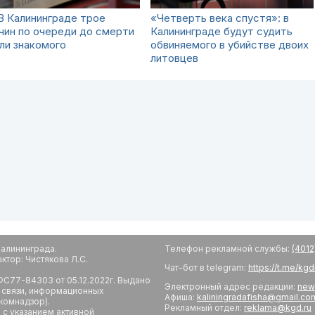
В Калининграде трое
«Четверть века спустя»: в
чин по очереди до смерти
Калининграде будут судить
ли знакомого
обвиняемого в убийстве двоих
литовцев
алининграда.
Телефон рекламной службы:
(4012
тор: Чистякова Л.С.
Чат-бот в telegram:
https://t.me/kg
С77-84303 от 05.12.2022г. Выдано
Электронный адрес редакции:
new
 связи, информационных
Афиша:
kaliningradafisha@gmail.co
комнадзор).
Рекламный отдел:
reklama@kgd.ru
с указанием активной