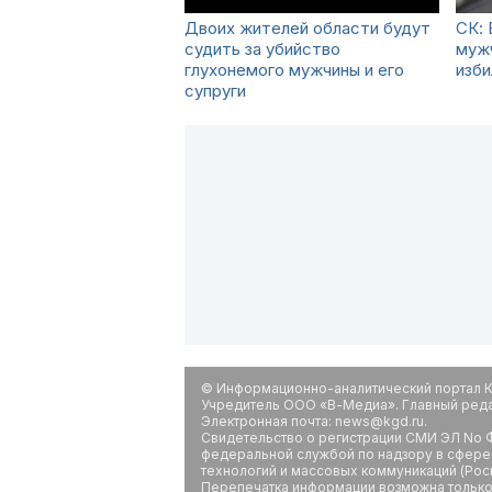
Двоих жителей области будут
СК: 
судить за убийство
муж
глухонемого мужчины и его
изби
супруги
© Информационно-аналитический портал К
Учредитель ООО «В-Медиа». Главный редак
Электронная почта: news@kgd.ru.
Свидетельство о регистрации СМИ ЭЛ No Ф
федеральной службой по надзору в сфере
технологий и массовых коммуникаций (Рос
Перепечатка информации возможна только 