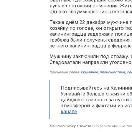
руль в состоянии опьянения. Жит
однако злоумышленник отказался
Также днём 22 декабря мужчина 
хозяйку по голове, он открыто по
калининградца задержали полицей
грабежа были получены сведения 
летнего калининградца в феврале
Мужчину заключили под стражу. 
Следователи направили уголовное
Ключевые слова:
криминал
,
происшествия
,
сл
Подписывайтесь на Калининг
Узнавайте больше о жизни о
дайджест главного за сутки
атмосферой и фактами из ис
канале
Нашли ошибку в тексте?
Выделите мышью тек