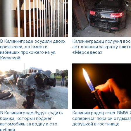
В Калининграде осудили двоих
Калининградец получил во
приятелей, до смерти
лет колонии за кражу элит
избивших прохожего на ул.
«Мерседеса»
Киевской
В Калининграде будут судить
Калининградец сжёг BMW 
бомжа, который поджёг
соперника, пока он отдыха
автомобиль за водку и сто
девушкой в гостинице
рублей