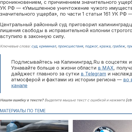
проникновением, с причинением значительного ущерба
УК РФ — «Умышленное уничтожение чужого имуществ
значительного ущерба», по части 1 статьи 161 УК РФ 
Центральный районный суд приговорил калининградц
лишения свободы в исправительной колонии строгог
вступило в законную силу.
Ключевые слова:
суд
,
криминал
,
происшествия
,
поджог
,
кража
,
грабеж
,
пр
Подписывайтесь на Калининград.Ru в соцсетях и
Узнавайте больше о жизни области
в MAX
, полу
дайджест главного за сутки
в Telegram
и наслажд
атмосферой и фактами из истории региона —
во 
канале
Нашли ошибку в тексте?
Выделите мышью текст с ошибкой и нажмите
[ct
МАТЕРИАЛЫ ПО ТЕМЕ