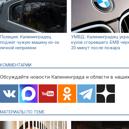
Полиция: Калининградец
УМВД: Калининградец укра
поджёг чужую машину из-за
кузов сгоревшего БМВ чер
личной неприязни
20 минут после пожара
КОММЕНТАРИИ
Обсуждайте новости Калининграда и области в наших
МАТЕРИАЛЫ ПО ТЕМЕ