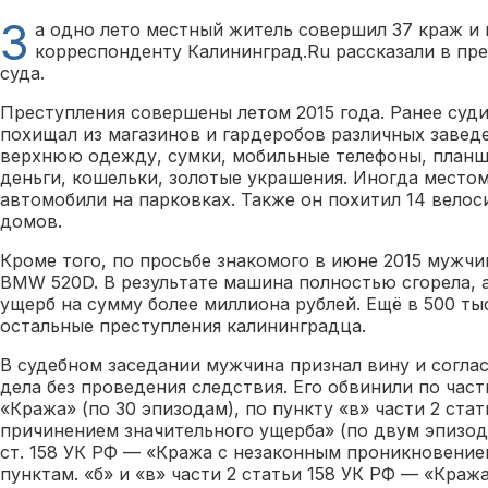
З
а одно лето местный житель совершил 37 краж и
корреспонденту Калининград.Ru рассказали в пре
суда.
Преступления совершены летом 2015 года. Ранее суд
похищал из магазинов и гардеробов различных завед
верхнюю одежду, сумки, мобильные телефоны, план
деньги, кошельки, золотые украшения. Иногда место
автомобили на парковках. Также он похитил 14 вело
домов.
Кроме того, по просьбе знакомого в июне 2015 мужч
BMW 520D. В результате машина полностью сгорела, 
ущерб на сумму более миллиона рублей. Ещё в 500 ты
остальные преступления калининградца.
В судебном заседании мужчина признал вину и согла
дела без проведения следствия. Его обвинили по част
«Кража» (по 30 эпизодам), по пункту «в» части 2 ста
причинением значительного ущерба» (по двум эпизода
ст. 158 УК РФ — «Кража с незаконным проникновение
пунктам. «б» и «в» части 2 статьи 158 УК РФ — «Краж