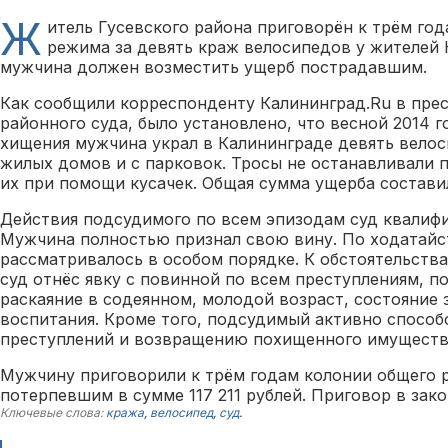
Ж
итель Гусевского района приговорён к трём го
режима за девять краж велосипедов у жителей 
мужчина должен возместить ущерб пострадавшим.
Как сообщили корреспонденту Калининград.Ru в пре
районного суда, было установлено, что весной 2014 г
хищения мужчина украл в Калининграде девять вело
жилых домов и с парковок. Тросы не останавливали п
их при помощи кусачек. Общая сумма ущерба составил
Действия подсудимого по всем эпизодам суд квалифи
Мужчина полностью признал свою вину. По ходатайс
рассматривалось в особом порядке. К обстоятельств
суд отнёс явку с повинной по всем преступлениям, п
раскаяние в содеянном, молодой возраст, состояние 
воспитания. Кроме того, подсудимый активно спосо
преступлений и возвращению похищенного имуществ
Мужчину приговорили к трём годам колонии общего 
потерпевшим в сумме 117 211 рублей. Приговор в зако
Ключевые слова:
кража
,
велосипед
,
суд
.