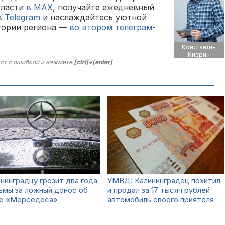
бласти
в MAX
, получайте ежедневный
в Telegram
и наслаждайтесь уютной
тории региона —
во втором телеграм-
Константин
Киврин
ст с ошибкой и нажмите
[ctrl]+[enter]
нинградцу грозит два года
УМВД: Калининградец похитил
ьмы за ложный донос об
и продал за 17 тысяч рублей
не «Мерседеса»
автомобиль своего приятеля