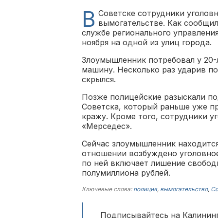
В
Советске сотрудники уголов
вымогательстве. Как сообщил
службе регионального управлени
ноября на одной из улиц города.
Злоумышленник потребовал у 20-
машину. Несколько раз ударив по
скрылся.
Позже полицейские разыскали по
Советска, который раньше уже пр
кражу. Кроме того, сотрудники у
«Мерседес».
Сейчас злоумышленник находится
отношении возбуждено уголовное
по ней включает лишение свобод
полумиллиона рублей.
Ключевые слова:
полиция
,
вымогательство
,
Со
Подписывайтесь на Калининг