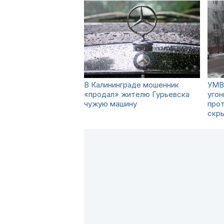
В Калининграде мошенник
УМВД
«продал» жителю Гурьевска
уго
чужую машину
прот
скр