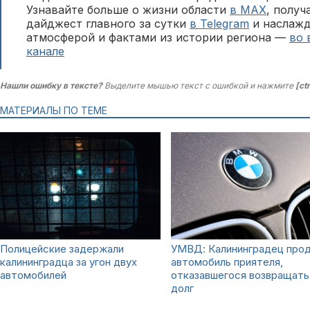
Узнавайте больше о жизни области
в MAX
, полу
дайджест главного за сутки
в Telegram
и наслажд
атмосферой и фактами из истории региона —
во 
канале
Нашли ошибку в тексте?
Выделите мышью текст с ошибкой и нажмите
[ct
МАТЕРИАЛЫ ПО ТЕМЕ
Полицейские задержали
УМВД: Калининградец про
калининградца за угон двух
автомобиль приятеля,
автомобилей
отказавшегося возвращать
долг