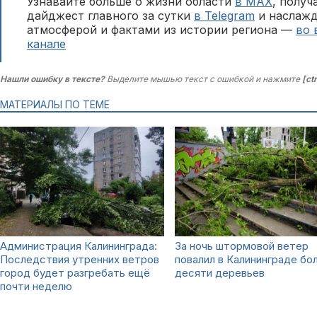
Узнавайте больше о жизни области
в MAX
, полу
дайджест главного за сутки
в Telegram
и наслажд
атмосферой и фактами из истории региона —
во 
канале
Нашли ошибку в тексте?
Выделите мышью текст с ошибкой и нажмите
[ct
МАТЕРИАЛЫ ПО ТЕМЕ
Администрация Калининграда:
За ночь штормовой ветер
Последствия утренних ветров
повалил в Калининграде бо
город будет разгребать ещё
десяти деревьев
почти неделю