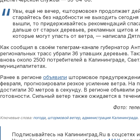
Увы, ещё не вечер, «штормовое» продолжает де
старайтесь без надобности не выходить сегодня 
вышли, то придерживайтесь рекомендаций спас
дальше от старых деревьев, рекламных щитов и
которые могут упасть от ветра, — написала Дятл
Как сообщил в своём телеграм-канале губернатор Ант
региональных трасс убрали 36 упавших деревьев. Та
вновь около 2500 потребителей в Калининграде, Св
муниципалитетах.
Ранее в регионе
объявили
штормовое предупреждение.
февраля, прогнозировали резкое усиление ветра. На
достигали 30 метров в секунду. В регионе объявили
готовности. Сильный ветер также ожидается в течени
Фото: тел
Ключевые слова:
погода
,
штормовой ветер
,
администрация Калининграда
.
Подписывайтесь на Калининград.Ru в соцсетях и